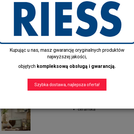
1982-26
Producent:
Ib Laursen
Dostępność:
Jest
Czas realizacji:
do 7 dni
Dostawa gratis!
info@kapps-store.pl
Kupując u nas, masz gwarancję oryginalnych produktów
+48 22 299 19 84
najwyższej jakości,
Wymiary:
objętych
kompleksową obsługą i gwarancją.
Wysokość: 26 cm
Szerokość: 20 cm
Szybka dostawa, najlepsza oferta!
Długość: 36 cm
Materiał:
ceramika