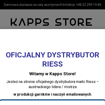
Darmowa dostawa na cały asortyment! Infolinia:
+48 22 299 19 84
OFICJALNY DYSTRYBUTOR
MEBLE
LUSTRA I OŚWIETLENIE
TEKSTYLIA I DEKORACJE 
RIESS
eb 20x26x36 cm jasny niebieski owalny Ib Laursen
Witamy w Kapps Store!
Chlebak pojemnik
Jesteś na stronie oficjalnego dystrybutora marki Riess –
20x26x36 cm jasn
austriackiego lidera / mistrza
owalny Ib Laurse
w produkcji garnków i naczyń emaliowanych
.
Dodaj recenzję: