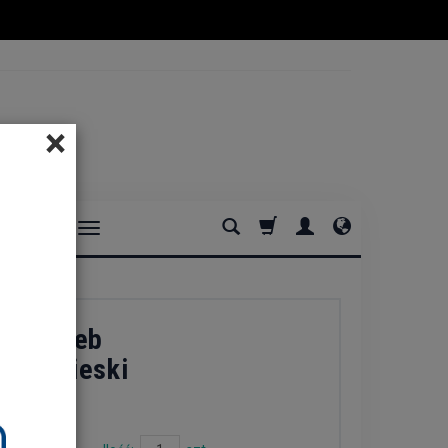
×
DOMOWE
 na chleb
y niebieski
n