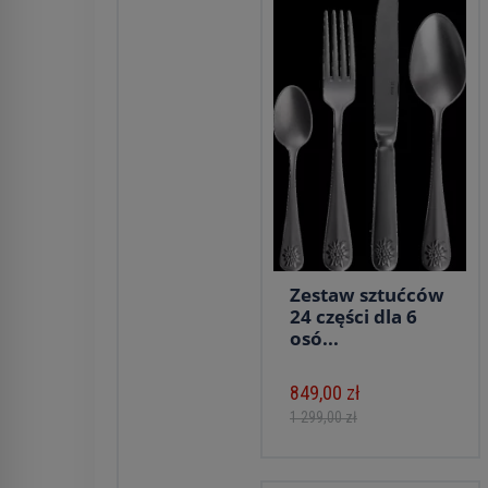
Zestaw sztućców
24 części dla 6
osó...
849,00 zł
1 299,00 zł