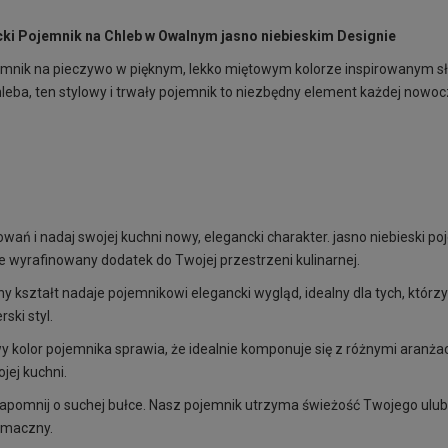
ki Pojemnik na Chleb w Owalnym jasno niebieskim Designie
jemnik na pieczywo w pięknym, lekko miętowym kolorze inspirowanym 
eba, ten stylowy i trwały pojemnik to niezbędny element każdej nowoc
ań i nadaj swojej kuchni nowy, elegancki charakter. jasno niebieski poj
e wyrafinowany dodatek do Twojej przestrzeni kulinarnej.
 kształt nadaje pojemnikowi elegancki wygląd, idealny dla tych, którzy 
ski styl.
y kolor pojemnika sprawia, że idealnie komponuje się z różnymi aranż
jej kuchni.
apomnij o suchej bułce. Nasz pojemnik utrzyma świeżość Twojego ulubio
smaczny.