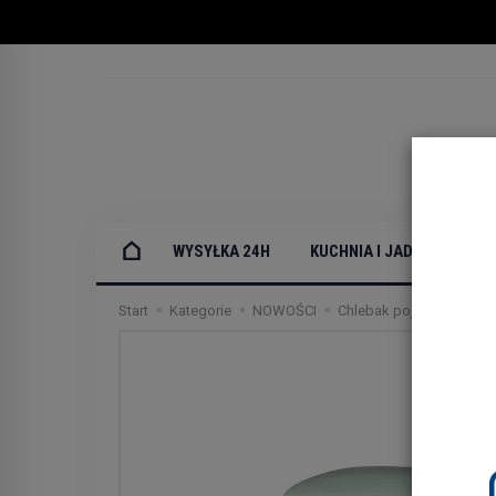
WYSYŁKA 24H
KUCHNIA I JADALNIA
Start
Kategorie
NOWOŚCI
Chlebak pojemnik na chl