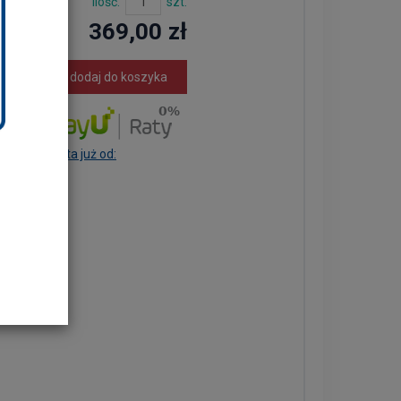
Ilość:
szt.
369,00 zł
dodaj do koszyka
Rata już od: