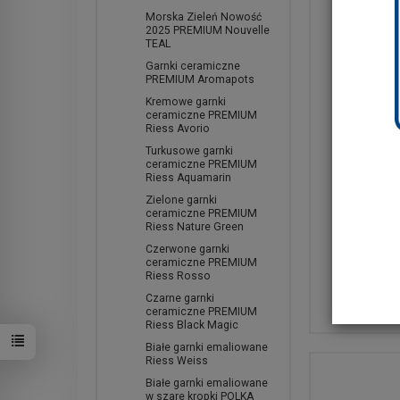
Morska Zieleń Nowość
2025 PREMIUM Nouvelle
TEAL
Garnki ceramiczne
PREMIUM Aromapots
Kremowe garnki
ceramiczne PREMIUM
Riess Avorio
Turkusowe garnki
ceramiczne PREMIUM
Zestaw 
Riess Aquamarin
ceramicz
Zielone garnki
Riess Kri
ceramiczne PREMIUM
Riess Nature Green
1.299,00 zł
1.199,00 z
Czerwone garnki
ceramiczne PREMIUM
Riess Rosso
Para ce
Czarne garnki
ceramiczne PREMIUM
Riess Black Magic
Białe garnki emaliowane
Riess Weiss
Białe garnki emaliowane
w szare kropki POLKA