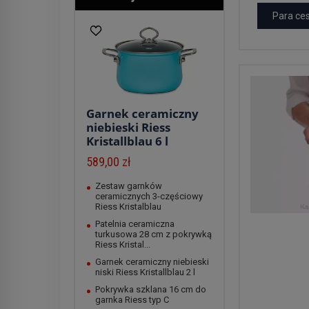
Para ce
Garnek ceramiczny
niebieski Riess
Kristallblau 6 l
589,00 zł
Zestaw garnków
ceramicznych 3-częściowy
Riess Kristalblau
Patelnia ceramiczna
turkusowa 28 cm z pokrywką
Riess Kristal...
Garnek ceramiczny niebieski
niski Riess Kristallblau 2 l
Pokrywka szklana 16 cm do
garnka Riess typ C