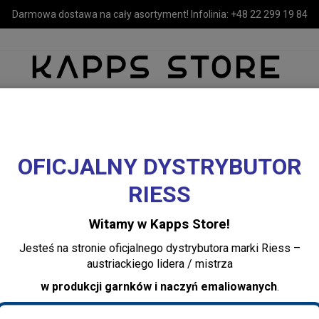
Darmowa dostawa na cały asortyment! Infolinia:
+48 22 299 19 84
OFICJALNY DYSTRYBUTOR
MEBLE
LUSTRA I OŚWIETLENIE
TEKSTYLIA I DEKORACJE 
RIESS
ane RIESS
Niebieskie garnki ceramiczne Riess Kristallblau
garnki ceramiczne Riess Kristallblau
Witamy w Kapps Store!
Jesteś na stronie oficjalnego dystrybutora marki Riess –
austriackiego lidera / mistrza
w produkcji garnków i naczyń emaliowanych
.