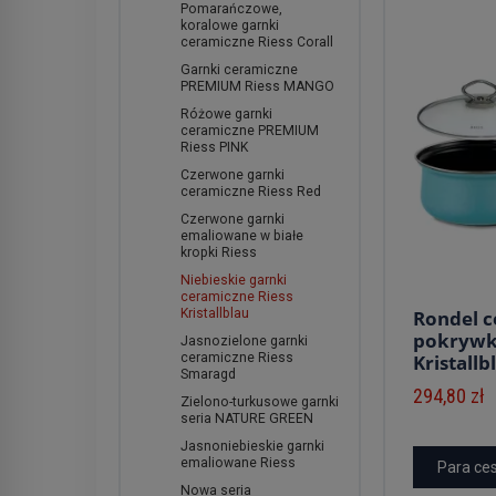
Pomarańczowe,
koralowe garnki
ceramiczne Riess Corall
Garnki ceramiczne
PREMIUM Riess MANGO
Różowe garnki
ceramiczne PREMIUM
Riess PINK
Czerwone garnki
ceramiczne Riess Red
Czerwone garnki
emaliowane w białe
kropki Riess
Niebieskie garnki
ceramiczne Riess
Rondel c
Kristallblau
pokrywką
Jasnozielone garnki
Kristallbl
ceramiczne Riess
Smaragd
294,80 zł
Zielono-turkusowe garnki
seria NATURE GREEN
Jasnoniebieskie garnki
emaliowane Riess
Para ce
Nowa seria