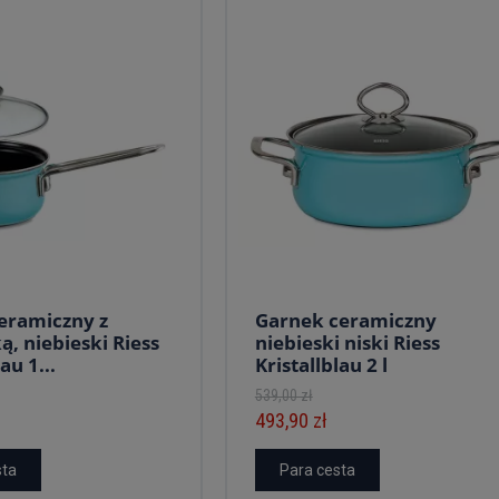
eramiczny z
Garnek ceramiczny
, niebieski Riess
niebieski niski Riess
au 1...
Kristallblau 2 l
539,00 zł
493,90 zł
sta
Para cesta