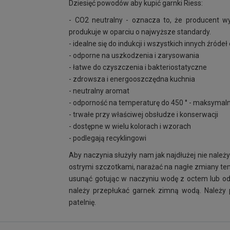
Dziesięć powodów aby kupić garnki Riess:
- CO2 neutralny - oznacza to, że producent w
produkuje w oparciu o najwyższe standardy.
- idealne się do indukcji i wszystkich innych źródeł
- odporne na uszkodzenia i zarysowania
- łatwe do czyszczenia i bakteriostatyczne
- zdrowsza i energooszczędna kuchnia
- neutralny aromat
- odporność na temperaturę do 450 ° - maksymal
- trwałe przy właściwej obsłudze i konserwacji
- dostępne w wielu kolorach i wzorach
- podlegają recyklingowi
Aby naczynia służyły nam jak najdłużej nie należ
ostrymi szczotkami, narażać na nagłe zmiany te
usunąć gotując w naczyniu wodę z octem lub o
należy przepłukać garnek zimną wodą. Należy
patelnię.