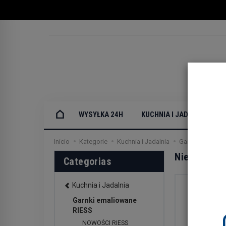
WYSYŁKA 24H
KUCHNIA I JADALNIA
Início
Kategorie
Kuchnia i Jadalnia
Garnki emaliow
Niebieskie 
Categorias
Kuchnia i Jadalnia
Garnki emaliowane
RIESS
NOWOŚCI RIESS