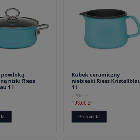
z powłoką
Kubek ceramiczny
ną niski Riess
niebieski Riess Kristallbla
au 1 l
1 l
219,00 zł
193,60 zł
sta
Para cesta