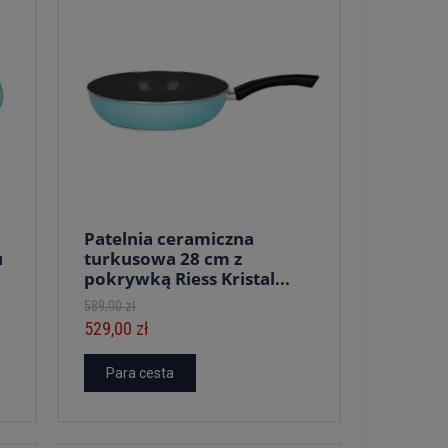
Patelnia ceramiczna
u
turkusowa 28 cm z
pokrywką Riess Kristal...
589,00 zł
529,00 zł
Para cesta