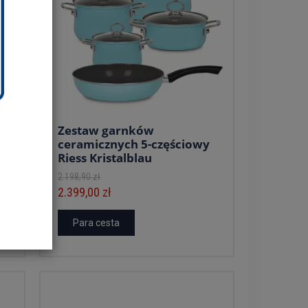
Zestaw garnków
ceramicznych 5-częściowy
Riess Kristalblau
2.198,90 zł
2.399,00 zł
Para cesta