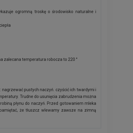
ykazuje ogromną troskę o środowisko naturalne i
 ciepła
na zalecana temperatura robocza to 220 °
y: nagrzewać pustych naczyń. czyścić ich twardymi i
mperatury. Trudne do usunięcia zabrudzenia można
drobiną płynu do naczyń. Przed gotowaniem mleka
 pamiętać, że tłuszcz wlewamy zawsze na zimną