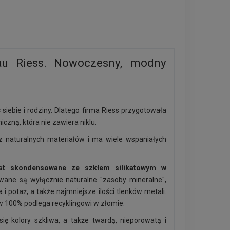
lau Riess. Nowoczesny, modny
iebie i rodziny. Dlatego firma Riess przygotowała
czną, która nie zawiera niklu.
z naturalnych materiałów i ma wiele wspaniałych
jest skondensowane ze szkłem silikatowym w
wane są wyłącznie naturalne "zasoby mineralne",
a i potaż, a także najmniejsze ilości tlenków metali.
w 100% podlega recyklingowi w złomie.
ę kolory szkliwa, a także twardą, nieporowatą i