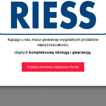
Kupując u nas, masz gwarancję oryginalnych produktów
garnków
Pokrywka szklana 16 cm
najwyższej jakości,
nych 3-częściowy
do garnka Riess typ C
objętych
kompleksową obsługą i gwarancją.
stalblau
139,00 zł
ł
108,90 zł
Szybka dostawa, najlepsza oferta!
sta
Para cesta