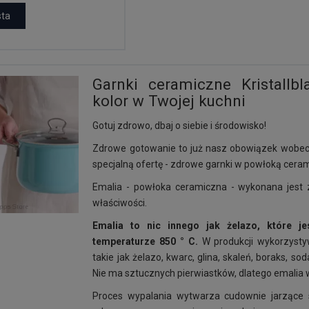
sta
Garnki ceramiczne Kristallb
kolor w Twojej kuchni
Gotuj zdrowo, dbaj o siebie i środowisko!
Zdrowe gotowanie to już nasz obowiązek wobec s
specjalną ofertę - zdrowe garnki w powłoką cerami
Emalia - powłoka ceramiczna - wykonana jest 
właściwości.
Emalia to nic innego jak żelazo, które 
temperaturze 8
50 ° C.
W produkcji wykorzysty
takie jak żelazo, kwarc, glina, skaleń, boraks, sod
Nie ma sztucznych pierwiastków, dlatego emalia 
Proces wypalania wytwarza cudownie jarzące si