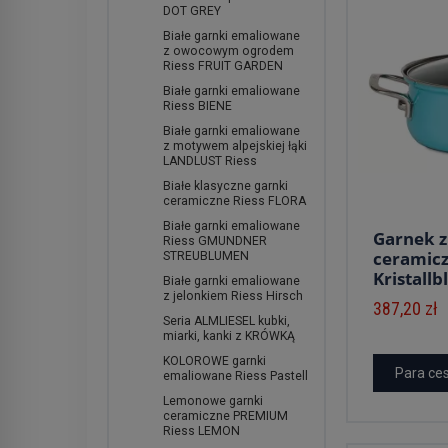
DOT GREY
Białe garnki emaliowane
z owocowym ogrodem
Riess FRUIT GARDEN
Białe garnki emaliowane
Riess BIENE
Białe garnki emaliowane
z motywem alpejskiej łąki
LANDLUST Riess
Białe klasyczne garnki
ceramiczne Riess FLORA
Białe garnki emaliowane
Garnek 
Riess GMUNDNER
ceramicz
STREUBLUMEN
Kristallbl
Białe garnki emaliowane
z jelonkiem Riess Hirsch
387,20 zł
Seria ALMLIESEL kubki,
miarki, kanki z KRÓWKĄ
KOLOROWE garnki
Para ce
emaliowane Riess Pastell
Lemonowe garnki
ceramiczne PREMIUM
Riess LEMON