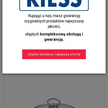
Kupując u nas, masz gwarancję
Zestaw garnków ceramicznych 3-częściowy Riess
oryginalnych produktów najwyższej
Kristalblau
jakości,
1 299,00 zł
1 199,00 zł
objętych
kompleksową obsługą i
gwarancją.
Do koszyka
Szybka dostawa, najlepsza oferta!