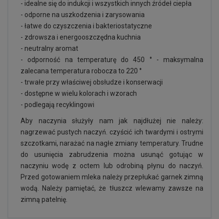
- idealne się do indukcji i wszystkich innych źródeł ciepła
- odporne na uszkodzenia i zarysowania
- łatwe do czyszczenia i bakteriostatyczne
- zdrowsza i energooszczędna kuchnia
- neutralny aromat
- odporność na temperaturę do 450 ° - maksymalna
zalecana temperatura robocza to 220 °
- trwałe przy właściwej obsłudze i konserwacji
- dostępne w wielu kolorach i wzorach
- podlegają recyklingowi
Aby naczynia służyły nam jak najdłużej nie należy:
nagrzewać pustych naczyń. czyścić ich twardymi i ostrymi
szczotkami, narażać na nagłe zmiany temperatury. Trudne
do usunięcia zabrudzenia można usunąć gotując w
naczyniu wodę z octem lub odrobiną płynu do naczyń.
Przed gotowaniem mleka należy przepłukać garnek zimną
wodą. Należy pamiętać, że tłuszcz wlewamy zawsze na
zimną patelnię.