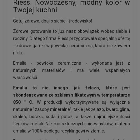
Riess. Nowoczesny, modny kolor w
Twojej kuchni
Gotuj zdrowo, dbaj o siebie i środowisko!
Zdrowe gotowanie to już nasz obowiązek wobec siebie i
rodziny. Dlatego firma Riess przygotowała specjalną ofertę
- zdrowe garnki w powłoką ceramiczną, która nie zawiera
niklu.
Emalia - powłoka ceramiczna - wykonana jest z
naturalnych materiałów i ma wiele wspaniałych
właściwości.
Emalia to nic innego jak żelazo, które jest
skondensowane ze szkłem silikatowym w temperaturze
8
50 ° C.
W produkcji wykorzystywane są wyłącznie
naturalne "zasoby mineralne", takie jak żelazo, kwarc, glina,
skaleń, boraks, soda i potaż, a także najmniejsze ilości
tlenków metali. Nie ma sztucznych pierwiastków, dlatego
emalia w 100% podlega recyklingowi w złomie.