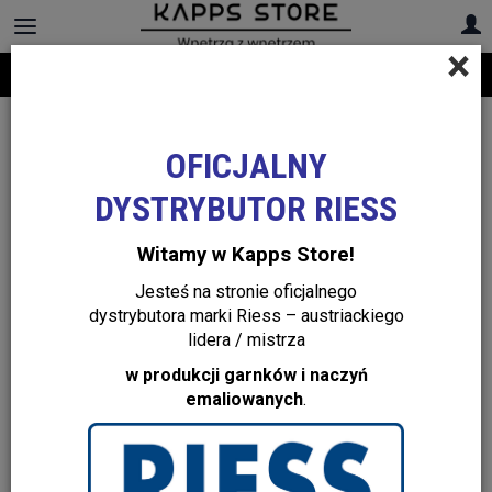
×
Darmowa dostawa na cały asortyment! Infolinia:
+48 22 299 19 84
Niebieskie garnki ceramiczne Riess Kristallblau
OFICJALNY
DYSTRYBUTOR RIESS
Witamy w Kapps Store!
Jesteś na stronie oficjalnego
dystrybutora marki Riess – austriackiego
lidera / mistrza
w produkcji garnków i naczyń
emaliowanych
.