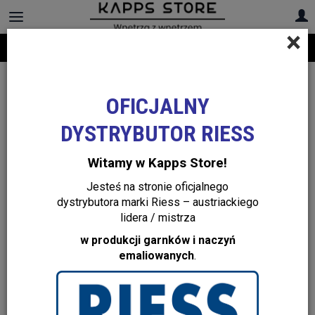
×
Darmowa dostawa na cały asortyment! Infolinia:
+48 22 299 19 84
OFICJALNY
DYSTRYBUTOR RIESS
Witamy w Kapps Store!
Jesteś na stronie oficjalnego
dystrybutora marki Riess – austriackiego
lidera / mistrza
w produkcji garnków i naczyń
emaliowanych
.