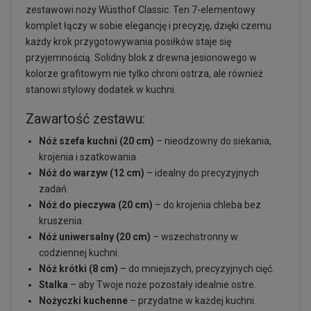
zestawowi noży Wüsthof Classic. Ten 7-elementowy
komplet łączy w sobie elegancję i precyzję, dzięki czemu
każdy krok przygotowywania posiłków staje się
przyjemnością. Solidny blok z drewna jesionowego w
kolorze grafitowym nie tylko chroni ostrza, ale również
stanowi stylowy dodatek w kuchni.
Zawartość zestawu:
Nóż szefa kuchni (20 cm)
– nieodzowny do siekania,
krojenia i szatkowania.
Nóż do warzyw (12 cm)
– idealny do precyzyjnych
zadań.
Nóż do pieczywa (20 cm)
– do krojenia chleba bez
kruszenia.
Nóż uniwersalny (20 cm)
– wszechstronny w
codziennej kuchni.
Nóż krótki (8 cm)
– do mniejszych, precyzyjnych cięć.
Stalka
– aby Twoje noże pozostały idealnie ostre.
Nożyczki kuchenne
– przydatne w każdej kuchni.