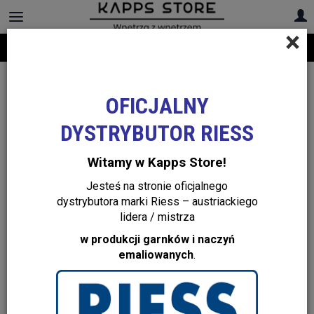
×
Darmowa dostawa na cały asortyment! Infolinia:
+48 22 299 19 84
OFICJALNY
DYSTRYBUTOR RIESS
Witamy w Kapps Store!
Jesteś na stronie oficjalnego
dystrybutora marki Riess – austriackiego
lidera / mistrza
w produkcji garnków i naczyń
emaliowanych
.