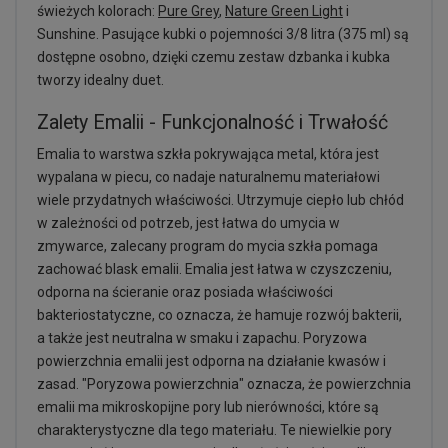
świeżych kolorach:
Pure Grey
,
Nature Green Light
i
Sunshine. Pasujące kubki o pojemności 3/8 litra (375 ml) są
dostępne osobno, dzięki czemu zestaw dzbanka i kubka
tworzy idealny duet.
Zalety Emalii - Funkcjonalność i Trwałość
Emalia to warstwa szkła pokrywająca metal, która jest
wypalana w piecu, co nadaje naturalnemu materiałowi
wiele przydatnych właściwości. Utrzymuje ciepło lub chłód
w zależności od potrzeb, jest łatwa do umycia w
zmywarce, zalecany program do mycia szkła pomaga
zachować blask emalii. Emalia jest łatwa w czyszczeniu,
odporna na ścieranie oraz posiada właściwości
bakteriostatyczne, co oznacza, że hamuje rozwój bakterii,
a także jest neutralna w smaku i zapachu. Poryzowa
powierzchnia emalii jest odporna na działanie kwasów i
zasad. "Poryzowa powierzchnia" oznacza, że powierzchnia
emalii ma mikroskopijne pory lub nierówności, które są
charakterystyczne dla tego materiału. Te niewielkie pory