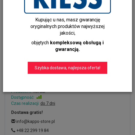
Kupując u nas, masz gwarancję
oryginalnych produktów najwyższej
jakości,
objętych
kompleksową obsługą i
gwarancją.
Wazon na kwiaty NAGO 20x9
cm Nordal
Szybka dostawa, najlepsza oferta!
Dodaj recenzję:
60012
Producent:
Nordal
Dostępność:
Jest
Czas realizacji:
do 7 dni
Dostawa gratis!
info@kapps-store.pl
+48 22 299 19 84