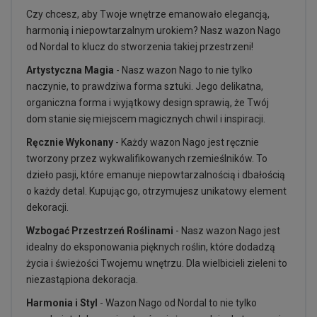
Czy chcesz, aby Twoje wnętrze emanowało elegancją,
harmonią i niepowtarzalnym urokiem? Nasz wazon Nago
od Nordal to klucz do stworzenia takiej przestrzeni!
Artystyczna Magia
- Nasz wazon Nago to nie tylko
naczynie, to prawdziwa forma sztuki. Jego delikatna,
organiczna forma i wyjątkowy design sprawią, że Twój
dom stanie się miejscem magicznych chwil i inspiracji.
Ręcznie Wykonany
- Każdy wazon Nago jest ręcznie
tworzony przez wykwalifikowanych rzemieślników. To
dzieło pasji, które emanuje niepowtarzalnością i dbałością
o każdy detal. Kupując go, otrzymujesz unikatowy element
dekoracji.
Wzbogać Przestrzeń Roślinami
- Nasz wazon Nago jest
idealny do eksponowania pięknych roślin, które dodadzą
życia i świeżości Twojemu wnętrzu. Dla wielbicieli zieleni to
niezastąpiona dekoracja.
Harmonia i Styl
- Wazon Nago od Nordal to nie tylko