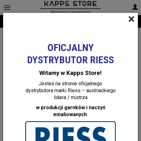
×
Darmowa dostawa na cały asortyment! Infolinia:
+48 22 299 19 84
OFICJALNY
DYSTRYBUTOR RIESS
Witamy w Kapps Store!
Jesteś na stronie oficjalnego
dystrybutora marki Riess – austriackiego
lidera / mistrza
w produkcji garnków i naczyń
emaliowanych
.