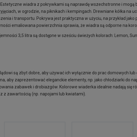
. Estetyczne wiadra z pokrywkami są naprawdę wszechstronne i mogą 
ęciach, w ogrodzie, na piknikach i kempingach. Drewniane kółka na u
enia i transportu. Pokrywa jest praktyczna w użyciu, na przykład jako
ności emaliowana powierzchnia sprawia, że wiadra są odporne na koro
mności 3,5 litra są dostępne w sześciu świeżych kolorach: Lemon, Suns
ądowi są zbyt dobre, aby używać ich wyłącznie do prac domowych lu
ana, aby zaprezentować eleganckie elementy, np. jako chłodziarki do na
wania zabawek i drobiazgów. Kolorowe wiaderka idealnie nadają się ró
z zawartością (np. napojami lub kwiatami).