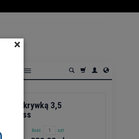
×
DOMOWE
ro z pokrywką 3,5
ght Riess
Ilość:
szt.