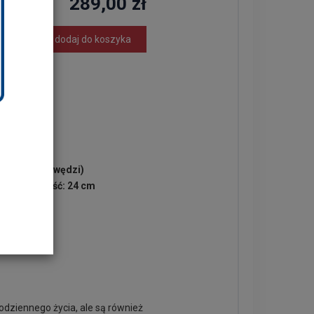
289,00 zł
dodaj do koszyka
m
y górnej krawędzi)
 cm, wysokość: 24 cm
ania
odziennego życia, ale są również