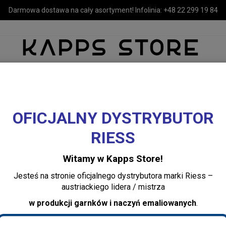
Darmowa dostawa na cały asortyment! Infolinia:
+48 22 299 19 84
OFICJALNY DYSTRYBUTOR
MEBLE
LUSTRA I OŚWIETLENIE
TEKSTYLIA I DEKORACJE 
RIESS
ne
Uniwersalne wiadro z pokrywką 3,5 l Nature Green Light Riess
Witamy w Kapps Store!
Uniwersalne wiad
Jesteś na stronie oficjalnego dystrybutora marki Riess –
l Nature Green Li
austriackiego lidera / mistrza
w produkcji garnków i naczyń emaliowanych
.
Dodaj recenzję:
0369-109