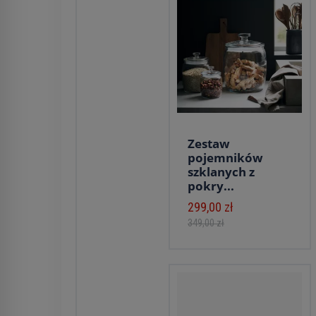
Zestaw
pojemników
szklanych z
pokry...
299,00 zł
349,00 zł