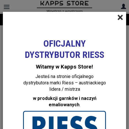
×
Darmowa dostawa na cały asortyment! Infolinia:
+48 22 299 19 84
OFICJALNY
DYSTRYBUTOR RIESS
Witamy w Kapps Store!
Jesteś na stronie oficjalnego
dystrybutora marki Riess – austriackiego
lidera / mistrza
w produkcji garnków i naczyń
emaliowanych
.