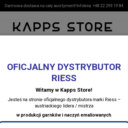
Darmowa dostawa na cały asortyment! Infolinia:
+48 22 299 19 84
OFICJALNY DYSTRYBUTOR
MEBLE
LUSTRA I OŚWIETLENIE
TEKSTYLIA I DEKORACJE 
RIESS
nne, papier wzór Słoń Nordal
Witamy w Kapps Store!
Uchwyt na ręcznik
Jesteś na stronie oficjalnego dystrybutora marki Riess –
papier wzór Słoń
austriackiego lidera / mistrza
w produkcji garnków i naczyń emaliowanych
.
Dodaj recenzję:
6398