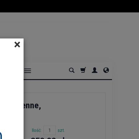
×
DOMOWE
i kuchenne,
 Nordal
Ilość:
szt.