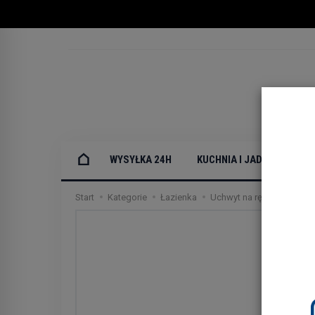
WYSYŁKA 24H
KUCHNIA I JADALNIA
Start
Kategorie
Łazienka
Uchwyt na ręczniki kuche