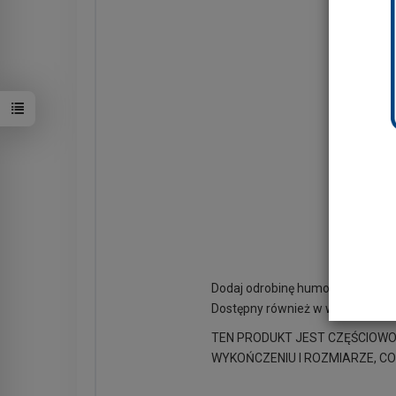
Dodaj odrobinę humoru do swoje
Dostępny również w wersji z żyra
TEN PRODUKT JEST CZĘŚCIOWO
WYKOŃCZENIU I ROZMIARZE, CO