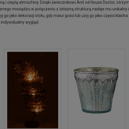
ą i ciepłą atmosferę. Dzięki świecznikowi Anit od House Doctor, otrzym
tycznego mosiądzu w połączeniu z żelazną strukturą nadaje mu unikalny i
yj go jako dekoracji stołu, gdy masz gości lub użyj go jako części klastr
 indywidualny wygląd.