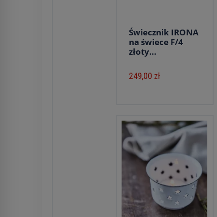
Świecznik IRONA
na świece F/4
złoty...
249,00 zł