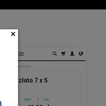
×
DOMOWE
 7 x 5 cm House Doctor
tyczne złoto 7 x 5
Ilość:
szt.