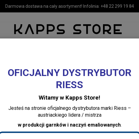
Darmowa dostawa na cały asortyment! Infolinia:
+48 22 299 19 84
OFICJALNY DYSTRYBUTOR
MEBLE
LUSTRA I OŚWIETLENIE
TEKSTYLIA I DEKORACJE 
RIESS
Lampiony, latarnie i świeczniki
Świeczniki
Świecznik Anit antyczne złoto
Witamy w Kapps Store!
Świecznik Anit an
Jesteś na stronie oficjalnego dystrybutora marki Riess –
cm House Doctor
austriackiego lidera / mistrza
w produkcji garnków i naczyń emaliowanych
.
Dodaj recenzję:
205340851