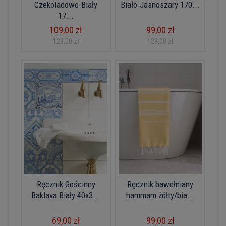
Czekoladowo-Biały
Biało-Jasnoszary 170...
17...
109,00 zł
99,00 zł
129,00 zł
129,00 zł
Ręcznik Gościnny
Ręcznik bawełniany
Baklava Biały 40x3...
hammam żółty/bia...
69,00 zł
99,00 zł