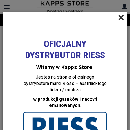
×
Darmowa dostawa na cały asortyment! Infolinia:
+48 22 299 19 84
OFICJALNY
DYSTRYBUTOR RIESS
Witamy w Kapps Store!
Jesteś na stronie oficjalnego
dystrybutora marki Riess – austriackiego
lidera / mistrza
w produkcji garnków i naczyń
emaliowanych
.