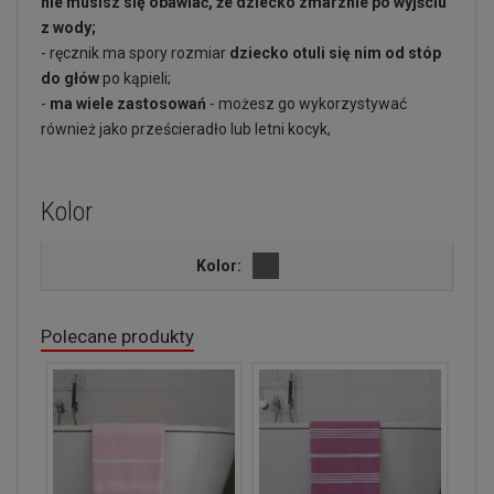
nie musisz się obawiać, że dziecko zmarznie po wyjściu
z wody;
- ręcznik ma spory rozmiar
dziecko otuli się nim od stóp
do głów
po kąpieli;
-
ma wiele zastosowań
- możesz go wykorzystywać
również jako prześcieradło lub letni kocyk,
Kolor
Kolor:
Polecane produkty