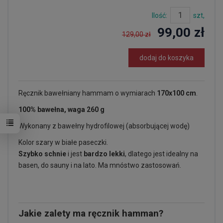
Ilość:
szt,
99,00 zł
129,00 zł
dodaj do koszyka
Ręcznik bawełniany hammam o wymiarach
170x100 cm
.
100% bawełna, waga 260 g
Wykonany z bawełny hydrofilowej (absorbującej wodę)
Kolor szary w białe paseczki.
Szybko schnie
i jest
bardzo lekki
, dlatego jest idealny na
basen, do sauny i na lato. Ma mnóstwo zastosowań.
Jakie zalety ma ręcznik hamman?