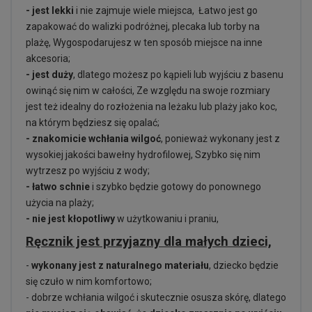
- jest lekki
i nie zajmuje wiele miejsca, Łatwo jest go
zapakować do walizki podróżnej, plecaka lub torby na
plażę, Wygospodarujesz w ten sposób miejsce na inne
akcesoria;
- jest duży
, dlatego możesz po kąpieli lub wyjściu z basenu
owinąć się nim w całości, Ze względu na swoje rozmiary
jest też idealny do rozłożenia na leżaku lub plaży jako koc,
na którym będziesz się opalać;
- znakomicie wchłania wilgoć
, ponieważ wykonany jest z
wysokiej jakości bawełny hydrofilowej, Szybko się nim
wytrzesz po wyjściu z wody;
- łatwo schnie
i szybko będzie gotowy do ponownego
użycia na plaży;
- nie jest kłopotliwy
w użytkowaniu i praniu,
Ręcznik jest przyjazny dla małych dzieci,
-
wykonany jest z naturalnego materiału
, dziecko będzie
się czuło w nim komfortowo;
- dobrze wchłania wilgoć i skutecznie osusza skórę, dlatego