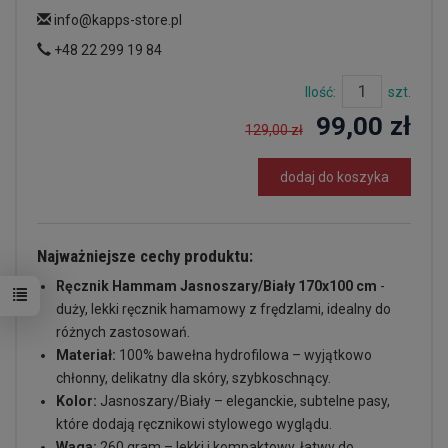
info@kapps-store.pl
+48 22 299 19 84
Ilość:
szt.
99,00 zł
129,00 zł
dodaj do koszyka
Najważniejsze cechy produktu:
Ręcznik Hammam Jasnoszary/Biały 170x100 cm
-
duży, lekki ręcznik hamamowy z frędzlami, idealny do
różnych zastosowań.
Materiał:
100% bawełna hydrofilowa – wyjątkowo
chłonny, delikatny dla skóry, szybkoschnący.
Kolor:
Jasnoszary/Biały – eleganckie, subtelne pasy,
które dodają ręcznikowi stylowego wyglądu.
Waga:
260 gram – lekki i kompaktowy, łatwy do