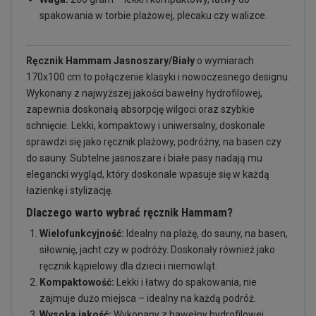
spakowania w torbie plażowej, plecaku czy walizce.
Ręcznik Hammam Jasnoszary/Biały
o wymiarach
170x100 cm to połączenie klasyki i nowoczesnego designu.
Wykonany z najwyższej jakości bawełny hydrofilowej,
zapewnia doskonałą absorpcję wilgoci oraz szybkie
schnięcie. Lekki, kompaktowy i uniwersalny, doskonale
sprawdzi się jako ręcznik plażowy, podróżny, na basen czy
do sauny. Subtelne jasnoszare i białe pasy nadają mu
elegancki wygląd, który doskonale wpasuje się w każdą
łazienkę i stylizację.
Dlaczego warto wybrać ręcznik Hammam?
Wielofunkcyjność:
Idealny na plażę, do sauny, na basen,
siłownię, jacht czy w podróży. Doskonały również jako
ręcznik kąpielowy dla dzieci i niemowląt.
Kompaktowość:
Lekki i łatwy do spakowania, nie
zajmuje dużo miejsca – idealny na każdą podróż.
Wysoka jakość:
Wykonany z bawełny hydrofilowej,