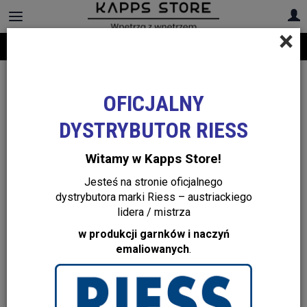
×
Darmowa dostawa na cały asortyment! Infolinia:
+48 22 299 19 84
OFICJALNY
DYSTRYBUTOR RIESS
Witamy w Kapps Store!
Jesteś na stronie oficjalnego
dystrybutora marki Riess – austriackiego
lidera / mistrza
w produkcji garnków i naczyń
emaliowanych
.