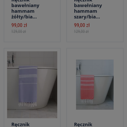
bawełniany
bawełniany
hammam
hammam
żółty/bia...
szary/bia...
99,00 zł
99,00 zł
129,00 zł
129,00 zł
Ręcznik
Ręcznik