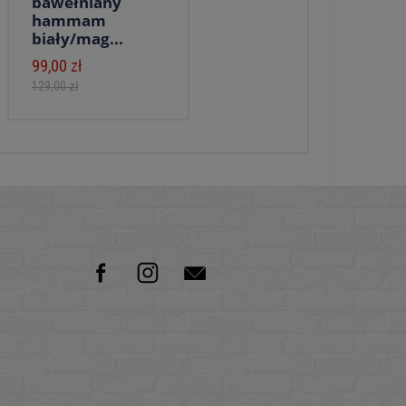
bawełniany
hammam
biały/mag...
99,00 zł
129,00 zł