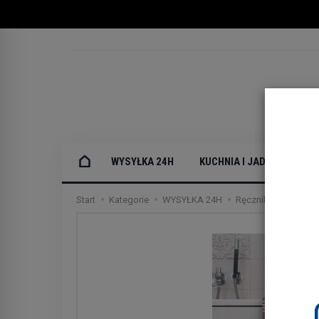
WYSYŁKA 24H
KUCHNIA I JADALNIA
Start
Kategorie
WYSYŁKA 24H
Ręczniki i tekstylia