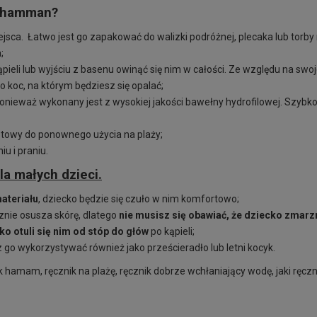
k hamman?
iejsca. Łatwo jest go zapakować do walizki podróżnej, plecaka lub torb
;
pieli lub wyjściu z basenu owinąć się nim w całości. Ze względu na swoj
ko koc, na którym będziesz się opalać;
ponieważ wykonany jest z wysokiej jakości bawełny hydrofilowej. Szybko
otowy do ponownego użycia na plaży;
u i praniu.
la małych dzieci.
ateriału
, dziecko będzie się czuło w nim komfortowo;
cznie osusza skórę, dlatego
nie musisz się obawiać, że dziecko zmarzn
ko otuli się nim od stóp do głów
po kąpieli;
go wykorzystywać również jako prześcieradło lub letni kocyk.
 hamam, ręcznik na plażę, ręcznik dobrze wchłaniający wodę, jaki ręczni