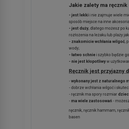
Jakie zalety ma ręczni
- jest lekki
i nie zajmuje wiele m
sposób miejsce na inne akcesoria
- jest duży
, dlatego możesz po ką
rozłożenia na leżaku lub plaży ja
- znakomicie wchłania wilgoć
, 
wody;
- łatwo schnie
i szybko będzie g
- nie jest kłopotliwy
w użytkowani
Ręcznik jest przyjazny d
-
wykonany jest z naturalnego m
- dobrze wchłania wilgoć i skute
- ręcznik ma spory rozmiar
dziec
-
ma wiele zastosowań
- możesz 
ręcznik, ręcznik hammam, ręcznik
basen