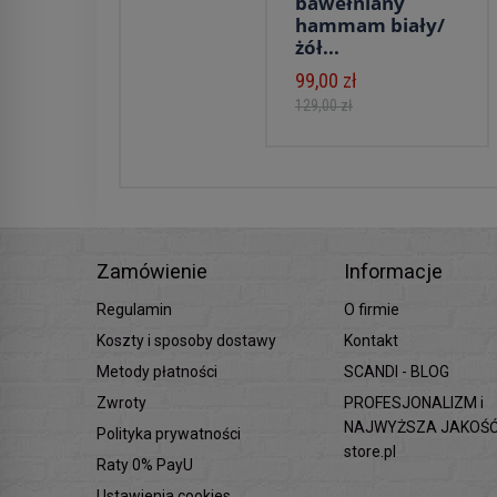
bawełniany
hammam biały/
żół...
99,00 zł
129,00 zł
Zamówienie
Informacje
Regulamin
O firmie
Koszty i sposoby dostawy
Kontakt
Metody płatności
SCANDI - BLOG
Zwroty
PROFESJONALIZM i
NAJWYŻSZA JAKOŚĆ 
Polityka prywatności
store.pl
Raty 0% PayU
Ustawienia cookies