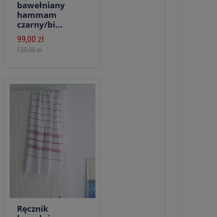
bawełniany
hammam
czarny/bi...
99,00 zł
129,00 zł
Ręcznik