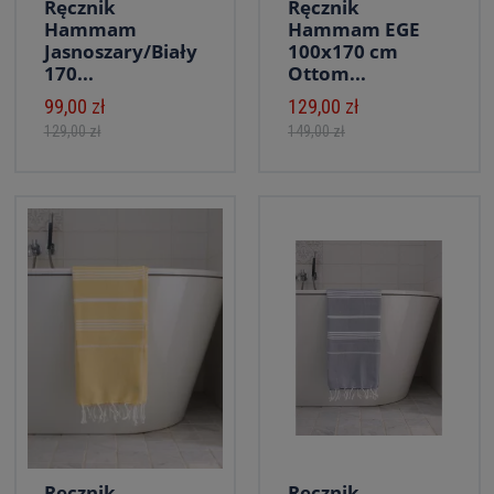
Ręcznik
Ręcznik
Hammam
Hammam EGE
Jasnoszary/Biały
100x170 cm
170...
Ottom...
99,00 zł
129,00 zł
129,00 zł
149,00 zł
Ręcznik
Ręcznik