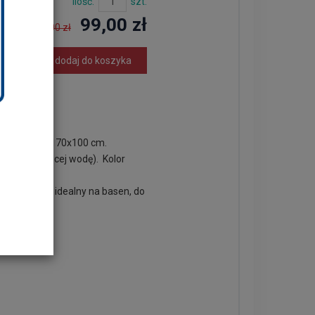
Ilość:
szt.
99,00 zł
129,00 zł
dodaj do koszyka
wymiarach 170x100 cm.
 (absorbującej wodę). Kolor
 dlatego jest idealny na basen, do
stosowań.