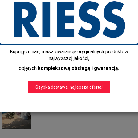
1700-1069
Producent:
Ottomania
Dostępność:
Szybka dostawa!
Czas realizacji:
1-2 dni
Dostawa gratis!
info@kapps-store.pl
Kupując u nas, masz gwarancję oryginalnych produktów
+48 22 299 19 84
najwyższej jakości,
Ręcznik bawełniany hammam o 
objętych
kompleksową obsługą i gwarancją.
Wykonany z bawełny hydrofilowej
jagodowy w białe paseczki.
Szybko schnie i jest bardzo lekki,
Szybka dostawa, najlepsza oferta!
sauny i na lato. Ma mnóstwo za
100% bawełna, waga 260 g