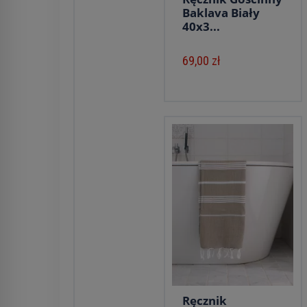
Baklava Biały
40x3...
69,00 zł
Ręcznik