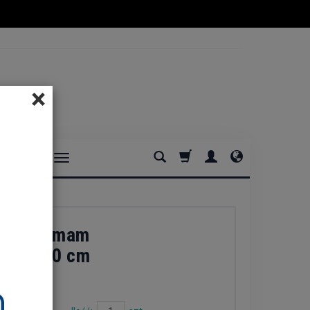
×
DOMOWE
ttomania
any hammam
 170x100 cm