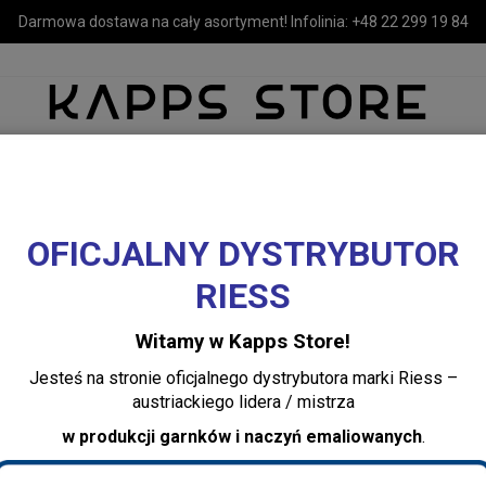
Darmowa dostawa na cały asortyment! Infolinia:
+48 22 299 19 84
OFICJALNY DYSTRYBUTOR
MEBLE
LUSTRA I OŚWIETLENIE
TEKSTYLIA I DEKORACJE 
RIESS
 z wysyłką 24h
Ręcznik bawełniany hammam jagodowy / biały 170x100 cm O
Witamy w Kapps Store!
Ręcznik bawełni
Jesteś na stronie oficjalnego dystrybutora marki Riess –
jagodowy / biały
austriackiego lidera / mistrza
Ottomania
w produkcji garnków i naczyń emaliowanych
.
Dodaj recenzję: