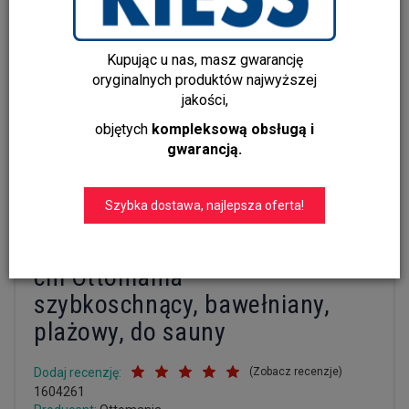
Kupując u nas, masz gwarancję
oryginalnych produktów najwyższej
jakości,
objętych
kompleksową obsługą i
gwarancją.
Szybka dostawa, najlepsza oferta!
Ręcznik Hammam EGE 100x170
cm Ottomania –
szybkoschnący, bawełniany,
plażowy, do sauny
Dodaj recenzję:
(
Zobacz recenzje
)
1604261