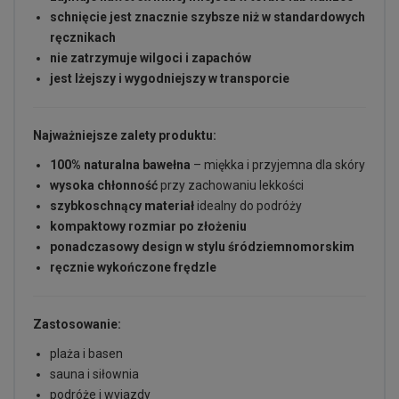
schnięcie jest znacznie szybsze niż w standardowych
ręcznikach
nie zatrzymuje wilgoci i zapachów
jest lżejszy i wygodniejszy w transporcie
Najważniejsze zalety produktu:
100% naturalna bawełna
– miękka i przyjemna dla skóry
wysoka chłonność
przy zachowaniu lekkości
szybkoschnący materiał
idealny do podróży
kompaktowy rozmiar po złożeniu
ponadczasowy design w stylu śródziemnomorskim
ręcznie wykończone frędzle
Zastosowanie:
plaża i basen
sauna i siłownia
podróże i wyjazdy