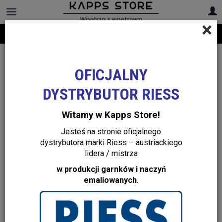
×
Darmowa dostawa na cały asortyment! Infolinia:
+48 22 299 19 84
OFICJALNY
DYSTRYBUTOR RIESS
Witamy w Kapps Store!
Jesteś na stronie oficjalnego
dystrybutora marki Riess – austriackiego
lidera / mistrza
w produkcji garnków i naczyń
emaliowanych
.