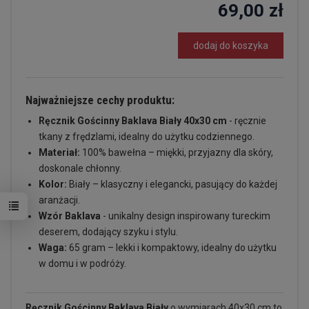
69,00 zł
dodaj do koszyka
Najważniejsze cechy produktu:
Ręcznik Gościnny Baklava Biały 40x30 cm
- ręcznie
tkany z frędzlami, idealny do użytku codziennego.
Materiał:
100% bawełna – miękki, przyjazny dla skóry,
doskonale chłonny.
Kolor:
Biały – klasyczny i elegancki, pasujący do każdej
aranżacji.
Wzór Baklava
- unikalny design inspirowany tureckim
deserem, dodający szyku i stylu.
Waga:
65 gram – lekki i kompaktowy, idealny do użytku
w domu i w podróży.
Ręcznik Gościnny Baklava Biały
o wymiarach 40x30 cm to