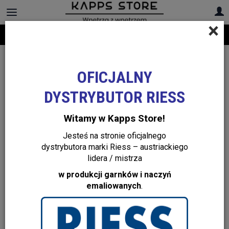
×
Darmowa dostawa na cały asortyment! Infolinia:
+48 22 299 19 84
OFICJALNY
DYSTRYBUTOR RIESS
Witamy w Kapps Store!
Jesteś na stronie oficjalnego
dystrybutora marki Riess – austriackiego
lidera / mistrza
w produkcji garnków i naczyń
emaliowanych
.