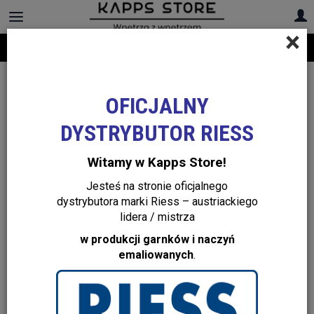
×
Darmowa dostawa na cały asortyment! Infolinia:
+48 22 299 19 84
OFICJALNY
DYSTRYBUTOR RIESS
Witamy w Kapps Store!
Jesteś na stronie oficjalnego
dystrybutora marki Riess – austriackiego
lidera / mistrza
w produkcji garnków i naczyń
emaliowanych
.