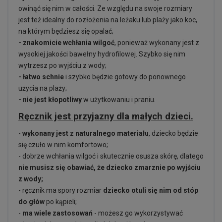
owinąć się nim w całości. Ze względu na swoje rozmiary
jest też idealny do rozłożenia na leżaku lub plaży jako koc,
na którym będziesz się opalać;
- znakomicie wchłania wilgoć
, ponieważ wykonany jest z
wysokiej jakości bawełny hydrofilowej. Szybko się nim
wytrzesz po wyjściu z wody;
- łatwo schnie
i szybko będzie gotowy do ponownego
użycia na plaży;
- nie jest kłopotliwy
w użytkowaniu i praniu.
Ręcznik jest przyjazny dla małych dzieci.
-
wykonany jest z naturalnego materiału
, dziecko będzie
się czuło w nim komfortowo;
- dobrze wchłania wilgoć i skutecznie osusza skórę, dlatego
nie musisz się obawiać, że dziecko zmarznie po wyjściu
z wody;
- ręcznik ma spory rozmiar
dziecko otuli się nim od stóp
do głów
po kąpieli;
-
ma wiele zastosowań
- możesz go wykorzystywać