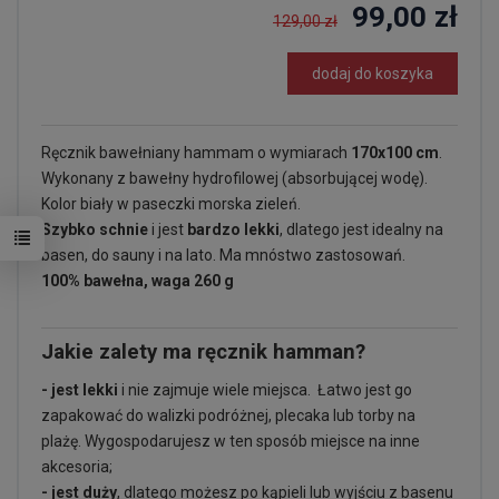
99,00 zł
129,00 zł
dodaj do koszyka
Ręcznik bawełniany hammam o wymiarach
170x100 cm
.
Wykonany z bawełny hydrofilowej (absorbującej wodę).
Kolor biały w paseczki morska zieleń.
Szybko schnie
i jest
bardzo lekki
, dlatego jest idealny na
basen, do sauny i na lato. Ma mnóstwo zastosowań.
100% bawełna, waga 260 g
Jakie zalety ma ręcznik hamman?
- jest lekki
i nie zajmuje wiele miejsca. Łatwo jest go
zapakować do walizki podróżnej, plecaka lub torby na
plażę. Wygospodarujesz w ten sposób miejsce na inne
akcesoria;
- jest duży
, dlatego możesz po kąpieli lub wyjściu z basenu