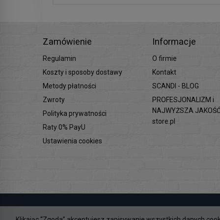
Zamówienie
Informacje
Regulamin
O firmie
Koszty i sposoby dostawy
Kontakt
Metody płatności
SCANDI - BLOG
Zwroty
PROFESJONALIZM i
NAJWYŻSZA JAKOŚĆ 
Polityka prywatności
store.pl
Raty 0% PayU
Ustawienia cookies
Klikając “Zgoda” akceptujesz zapisywanie wszystkich danych coo