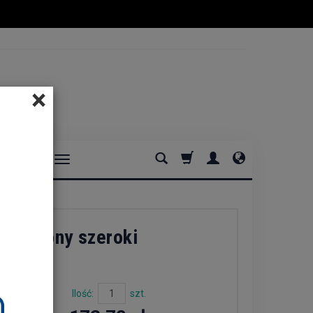
×
DOMOWE
y zielony szeroki
Ilość:
szt.