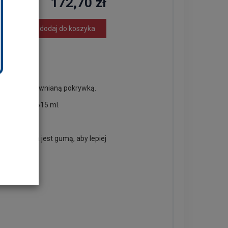
172,70 zł
dodaj do koszyka
elonym z drewnianą pokrywką.
 pojemność 615 ml.
wykończona jest gumą, aby lepiej