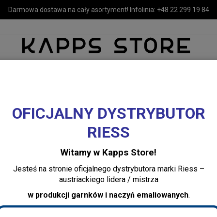
Darmowa dostawa na cały asortyment! Infolinia:
+48 22 299 19 84
OFICJALNY DYSTRYBUTOR
MEBLE
LUSTRA I OŚWIETLENIE
TEKSTYLIA I DEKORACJE 
RIESS
ne, lunch boxy Riess
Pojemnik kuchenny zielony szeroki 6 cm Riess
Witamy w Kapps Store!
Pojemnik kuchenn
Jesteś na stronie oficjalnego dystrybutora marki Riess –
6 cm Riess
austriackiego lidera / mistrza
w produkcji garnków i naczyń emaliowanych
.
Dodaj recenzję:
2173-202