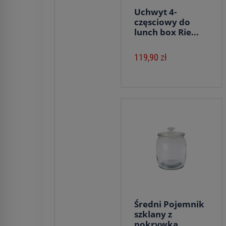
Uchwyt 4-
częsciowy do
lunch box Rie...
119,90 zł
Średni Pojemnik
szklany z
pokrywką ...