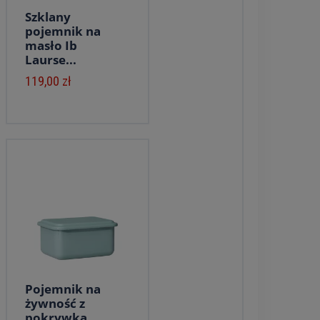
Szklany
pojemnik na
masło Ib
Laurse...
119,00 zł
Pojemnik na
żywność z
pokrywką