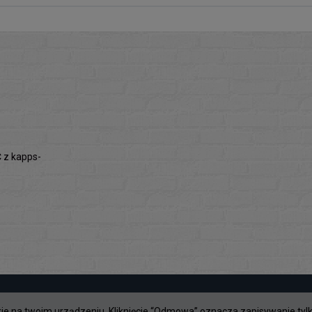
z kapps-
kie na twoim urządzeniu. Kliknięcie “Odmowa” oznacza zapisywanie ty