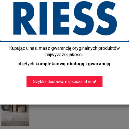
Producent:
Riess
Dostępność:
Jest
Czas realizacji:
3-5 dni
Dostawa gratis!
info@kapps-store.pl
+48 22 299 19 84
Kupując u nas, masz gwarancję oryginalnych produktów
Pojemnik kuchenny w kolorze zi
najwyższej jakości,
Średnica 13 cm, wysokość 6 cm,
objętych
kompleksową obsługą i gwarancją.
Jesionowa pokrywka pojemnika
Szybka dostawa, najlepsza oferta!
przylegała do ścianek.