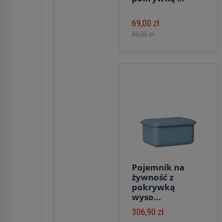
69,00 zł
89,00 zł
Pojemnik na
żywność z
pokrywką
wyso...
306,90 zł