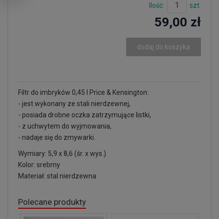
Ilość:
szt.
59,00 zł
dodaj do koszyka
Filtr do imbryków 0,45 l Price & Kensington:
- jest wykonany ze stali nierdzewnej,
- posiada drobne oczka zatrzymujące listki,
- z uchwytem do wyjmowania,
- nadaje się do zmywarki.
Wymiary: 5,9 x 8,6 (śr. x wys.)
Kolor: srebrny
Materiał: stal nierdzewna
Polecane produkty