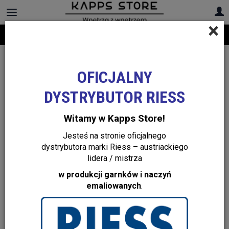
×
Darmowa dostawa na cały asortyment! Infolinia:
+48 22 299 19 84
OFICJALNY
DYSTRYBUTOR RIESS
Witamy w Kapps Store!
Jesteś na stronie oficjalnego
dystrybutora marki Riess – austriackiego
lidera / mistrza
w produkcji garnków i naczyń
emaliowanych
.