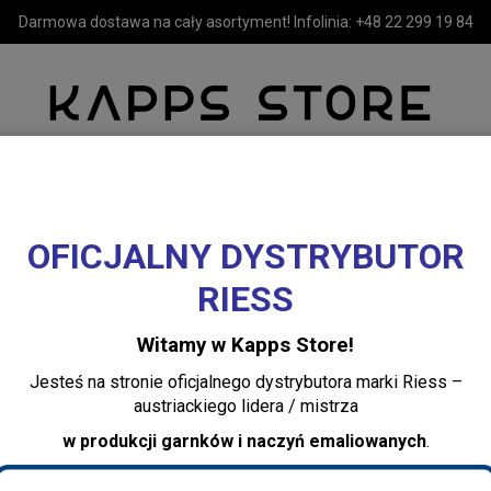
Darmowa dostawa na cały asortyment! Infolinia:
+48 22 299 19 84
OFICJALNY DYSTRYBUTOR
MEBLE
LUSTRA I OŚWIETLENIE
TEKSTYLIA I DEKORACJE 
RIESS
maliowane RIESS
Miarki
Miarka kuchenna z emalii 0,5 l Pure Grey Riess - p
Witamy w Kapps Store!
Miarka kuchenna z
Jesteś na stronie oficjalnego dystrybutora marki Riess –
Grey Riess - perf
austriackiego lidera / mistrza
kuchni
w produkcji garnków i naczyń emaliowanych
.
Dodaj recenzję: