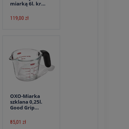
miarką 6l. kr...
119,00 zł
OXO-Miarka
szklana 0,25l.
Good Grip...
85,01 zł