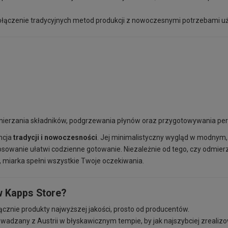
łączenie tradycyjnych metod produkcji z nowoczesnymi potrzebami u
ierzania składników, podgrzewania płynów oraz przygotowywania per
ncja
tradycji i nowoczesności
. Jej minimalistyczny wygląd w modnym,
osowanie ułatwi codzienne gotowanie. Niezależnie od tego, czy odmierz
o, miarka spełni wszystkie Twoje oczekiwania.
w Kapps Store?
cznie produkty najwyższej jakości, prosto od producentów.
wadzany z Austrii w błyskawicznym tempie, by jak najszybciej zreali