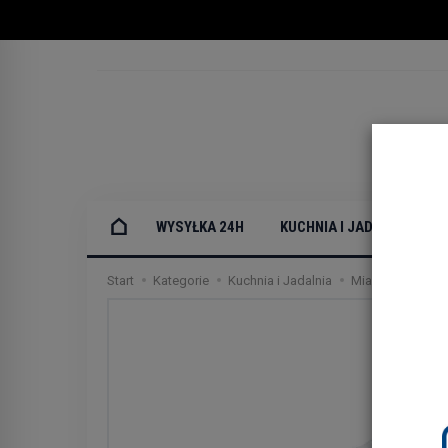
WYSYŁKA 24H
KUCHNIA I JADALNIA
Start
Kategorie
Kuchnia i Jadalnia
Miarki i kanki e