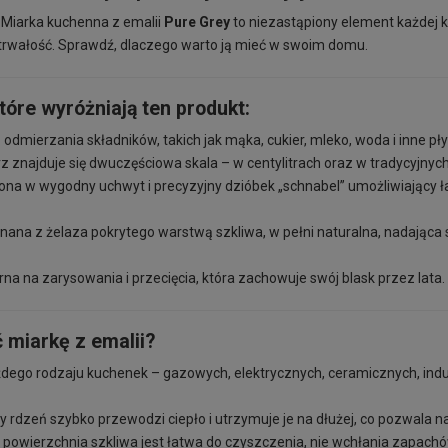
Miarka kuchenna z emalii
Pure Grey
to niezastąpiony element każdej ku
 trwałość. Sprawdź, dlaczego warto ją mieć w swoim domu.
tóre wyróżniają ten produkt:
 odmierzania składników, takich jak mąka, cukier, mleko, woda i inne pł
znajduje się dwuczęściowa skala – w centylitrach oraz w tradycyjnych j
a w wygodny uchwyt i precyzyjny dzióbek „schnabel” umożliwiający 
ana z żelaza pokrytego warstwą szkliwa, w pełni naturalna, nadająca si
a na zarysowania i przecięcia, która zachowuje swój blask przez lata.
 miarkę z emalii?
dego rodzaju kuchenek – gazowych, elektrycznych, ceramicznych, ind
y rdzeń szybko przewodzi ciepło i utrzymuje je na dłużej, co pozwala
powierzchnia szkliwa jest łatwa do czyszczenia, nie wchłania zapachó