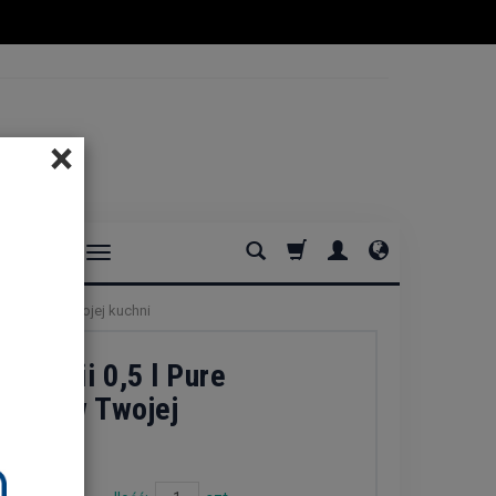
×
DOMOWE
erfekcja w Twojej kuchni
 emalii 0,5 l Pure
ekcja w Twojej