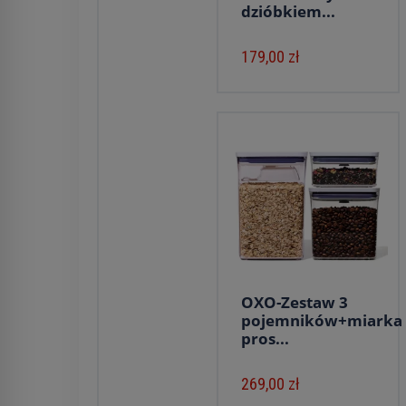
dzióbkiem...
179,00 zł
OXO-Zestaw 3
pojemników+miarka
pros...
269,00 zł