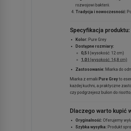
rozwojowi bakterii.
Tradycja i nowoczesność:
Po
Specyfikacja produktu:
Kolor:
Pure Grey
Dostępne rozmiary:
0,5 l
(wysokość: 12 cm)
1,0 l
(wysokość: 14,8 cm)
Zastosowanie:
Miarka do odm
Miarka z emalii
Pure Grey
to ese
każdej kuchni, a praktyczne zast
czy podgrzejesz bulion do risott
Dlaczego warto kupić 
Oryginalność:
Oferujemy wyłą
Szybka wysyłka:
Produkt spro