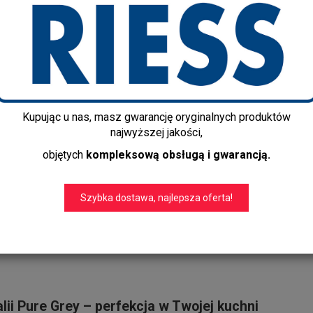
0337-065
Producent:
Riess
Dostępność:
Jest
Czas realizacji:
3-5 dni
Dostawa gratis!
info@kapps-store.pl
Kupując u nas, masz gwarancję oryginalnych produktów
+48 22 299 19 84
najwyższej jakości,
objętych
kompleksową obsługą i gwarancją.
Materiał:
Żelazo pokryte szkliw
Kolor:
Pure Grey
Szybka dostawa, najlepsza oferta!
Rozmiar:
0,5 l
– wysokość 12 c
ii Pure Grey – perfekcja w Twojej kuchni