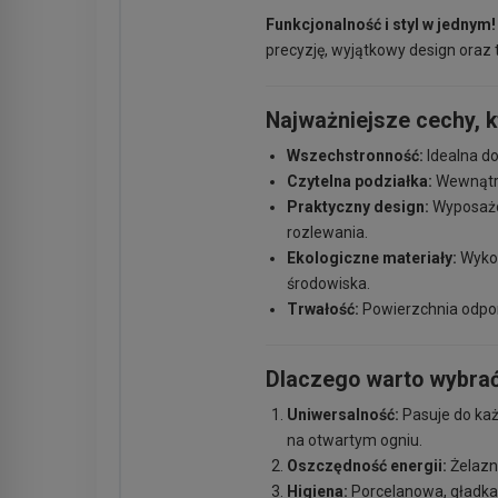
Funkcjonalność i styl w jednym!
precyzję, wyjątkowy design oraz
Najważniejsze cechy, k
Wszechstronność:
Idealna do
Czytelna podziałka:
Wewnątrz 
Praktyczny design:
Wyposażon
rozlewania.
Ekologiczne materiały:
Wykon
środowiska.
Trwałość:
Powierzchnia odporn
Dlaczego warto wybrać
Uniwersalność:
Pasuje do każ
na otwartym ogniu.
Oszczędność energii:
Żelazn
Higiena:
Porcelanowa, gładka 