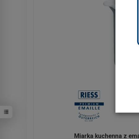
Miarka kuchenna z emal