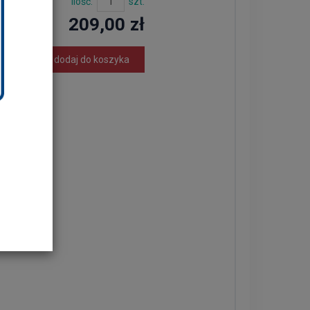
Ilość:
szt.
209,00 zł
dodaj do koszyka
em (emalia)
m