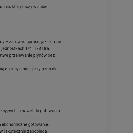
chni, który łączy w sobie
yny – zarówno gorące, jak i zimne.
ednostkach 1/4 i 1/8 litra.
łatwe przelewanie płynów bez
ę do recyklingu i przyjazna dla
ukcyjnych, a nawet do gotowania
 na ekonomiczne gotowanie.
w i skutecznie zapobiega