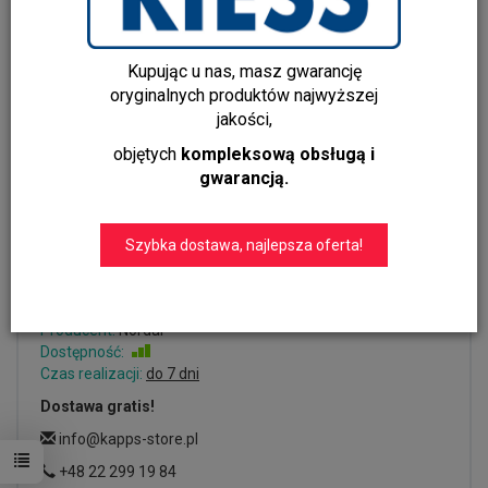
Kupując u nas, masz gwarancję
oryginalnych produktów najwyższej
jakości,
objętych
kompleksową obsługą i
gwarancją.
Wazon BATAM czarny
szkliwiony Nordal
Szybka dostawa, najlepsza oferta!
Dodaj recenzję:
3492
Producent:
Nordal
Dostępność:
Jest
Czas realizacji:
do 7 dni
Dostawa gratis!
info@kapps-store.pl
+48 22 299 19 84