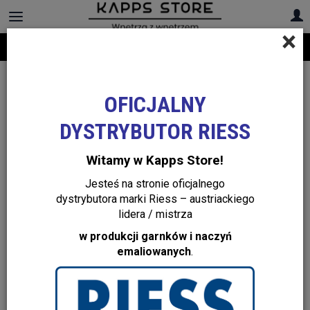
×
Darmowa dostawa na cały asortyment! Infolinia:
+48 22 299 19 84
OFICJALNY
DYSTRYBUTOR RIESS
Witamy w Kapps Store!
Jesteś na stronie oficjalnego
dystrybutora marki Riess – austriackiego
lidera / mistrza
w produkcji garnków i naczyń
emaliowanych
.