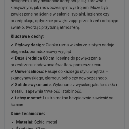
designem, który doskonale komponuje się zarówno z
klasycznym, jak i nowoczesnym wystrojem. Może być
zawieszone na ścianie w salonie, sypialni, łazience czy
przedpokoju, optycznie powiększając przestrzeń i odbijając
światło, tworząc przytulną atmosferę.
Kluczowe cechy:
✔
Stylowy design:
Cienka rama w kolorze złotym nadaje
elegancki, ponadczasowy wygląd.
✔
Duża średnica 80 cm:
Idealne do powiększania
przestrzeni i dodawania światła w pomieszczeniu.
✔
Uniwersalność:
Pasuje do każdego stylu wnętrza –
skandynawskiego, glamour, boho czy nowoczesnego.
✔
Solidne wykonanie:
Wykonane z wysokiej jakości szkła i
metalu, zapewnia trwałość i stabilność.
✔
Łatwy montaż:
Lustro można bezpiecznie zawiesić na
ścianie.
Dane techniczne:
Materiał:
Szkło, metal
Średnica:
80 cm