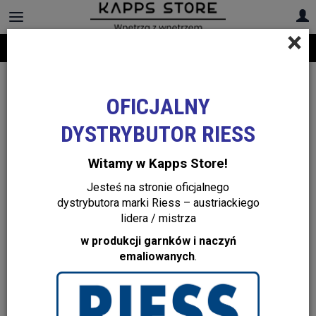
×
Darmowa dostawa na cały asortyment! Infolinia:
+48 22 299 19 84
OFICJALNY
DYSTRYBUTOR RIESS
Witamy w Kapps Store!
Jesteś na stronie oficjalnego
dystrybutora marki Riess – austriackiego
lidera / mistrza
w produkcji garnków i naczyń
emaliowanych
.