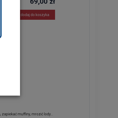
69,00 zł
dodaj do koszyka
/ 80 ml
zapiekać muffiny, mrozić lody...