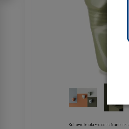
Kultowe kubki Froisses francuskie