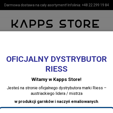
Darmowa dostawa na cały asortyment! Infolinia:
+48 22 299 19 84
OFICJALNY DYSTRYBUTOR
MEBLE
LUSTRA I OŚWIETLENIE
TEKSTYLIA I DEKORACJE 
RIESS
i "gniecione" Revol
Kubek espresso ciemna zieleń 8 cl Revol
Witamy w Kapps Store!
Kubek espresso c
Jesteś na stronie oficjalnego dystrybutora marki Riess –
Revol
austriackiego lidera / mistrza
w produkcji garnków i naczyń emaliowanych
.
Dodaj recenzję:
656077-6