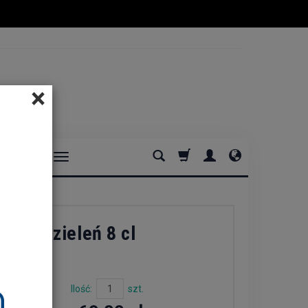
×
DOMOWE
iemna zieleń 8 cl
Ilość:
szt.