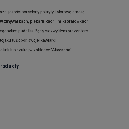
zej jakości porcelany pokryty kolorową emalią.
w zmywarkach, piekarnikach i mikrofalówkach
.
 eleganckim pudełku. Będą niezwykłym prezentem.
tojaku
tuż obok swojej kawiarki.
 na link lub szukaj w zakładce "Akcesoria"
rodukty