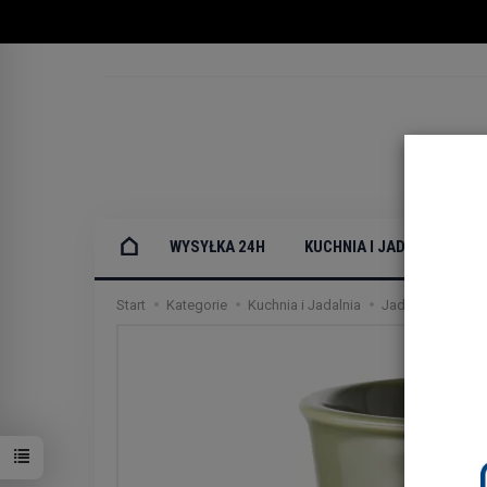
WYSYŁKA 24H
KUCHNIA I JADALNIA
Start
Kategorie
Kuchnia i Jadalnia
Jadalnia
Kubk