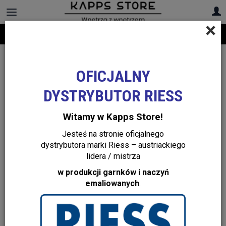
×
Darmowa dostawa na cały asortyment! Infolinia:
+48 22 299 19 84
OFICJALNY
DYSTRYBUTOR RIESS
Witamy w Kapps Store!
Jesteś na stronie oficjalnego
dystrybutora marki Riess – austriackiego
lidera / mistrza
w produkcji garnków i naczyń
emaliowanych
.