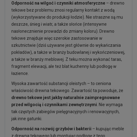
Odporność na wilgoć i czynniki atmosferyczne
– drewno
tekowe bez problemu znosi regularny kontakt z wodą
(wykorzystywane do produkcji łodzie). Nie straszne są mu
deszcze, śnieg i wiatr, a także słońce (intensywne
nasłonecznienie prowadzi do zmiany koloru). Drewno
tekowe znajduje więc szerokie zastosowanie w
szkutnictwie (dziś używane jest głównie do wykańczania
pokładów), a także w branży budowlanej i wykończeniowej,
a także w branży meblowej. Z teku można wykonać taras,
fragment elewacji, ale też blat kuchenny lub podłogę w
łazience.
Wysoka zawartość substancji oleistych – to ceniona
właściwość drewna tekowego. Zawartość ta powoduje, że
drewno tekowe jest jakby naturalnie zaimpregnowane
przed wilgocią i czynnikami zewnętrznymi
. Nie wymaga
tak częstych zabiegów pielęgnacyjnych i renowacyjnych,
jak inne gatunki.
Odporność na rozwój grzybów i bakterii
– kupując meble
z drewna tekowego lub montując podłogę z tego