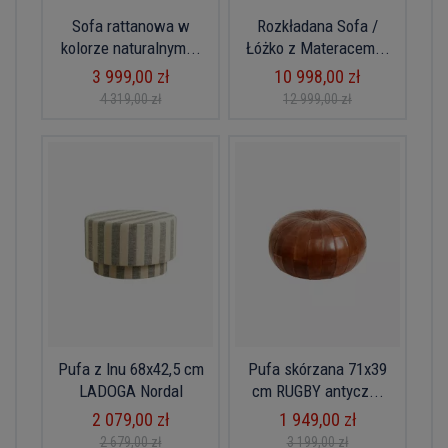
Sofa rattanowa w
Rozkładana Sofa /
kolorze naturalnym...
Łóżko z Materacem...
3 999,00 zł
10 998,00 zł
4 319,00 zł
12 999,00 zł
Pufa z lnu 68x42,5 cm
Pufa skórzana 71x39
LADOGA Nordal
cm RUGBY antycz...
2 079,00 zł
1 949,00 zł
2 679,00 zł
3 199,00 zł