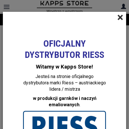
×
Darmowa dostawa na cały asortyment! Infolinia:
+48 22 299 19 84
OFICJALNY
DYSTRYBUTOR RIESS
Witamy w Kapps Store!
Jesteś na stronie oficjalnego
dystrybutora marki Riess – austriackiego
lidera / mistrza
w produkcji garnków i naczyń
emaliowanych
.