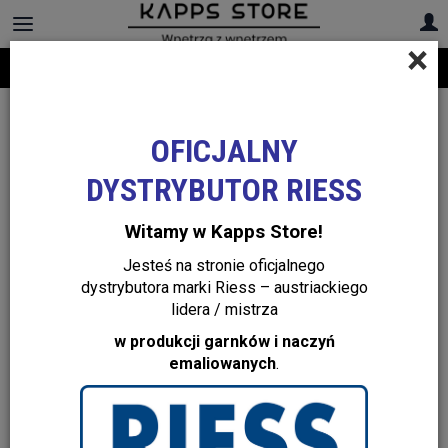
×
Darmowa dostawa na cały asortyment! Infolinia:
+48 22 299 19 84
OFICJALNY
DYSTRYBUTOR RIESS
Witamy w Kapps Store!
Jesteś na stronie oficjalnego
dystrybutora marki Riess – austriackiego
lidera / mistrza
w produkcji garnków i naczyń
emaliowanych
.