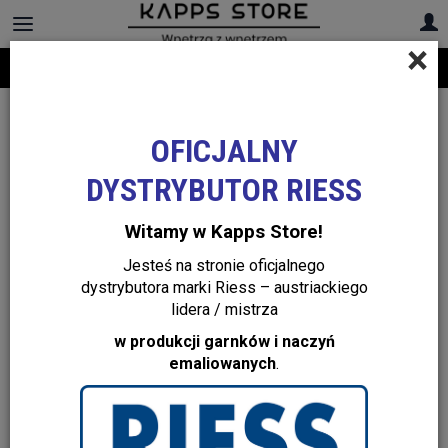
×
Darmowa dostawa na cały asortyment! Infolinia:
+48 22 299 19 84
OFICJALNY
DYSTRYBUTOR RIESS
Witamy w Kapps Store!
Jesteś na stronie oficjalnego
dystrybutora marki Riess – austriackiego
lidera / mistrza
w produkcji garnków i naczyń
emaliowanych
.