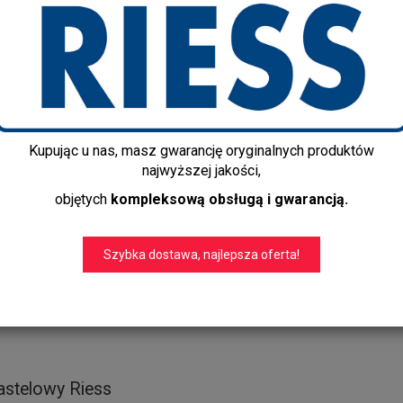
Producent:
Riess
Dostępność:
Jest
Czas realizacji:
3-5 dni
Dostawa gratis!
info@kapps-store.pl
+48 22 299 19 84
Kupując u nas, masz gwarancję oryginalnych produktów
Średnica:
18 cm
najwyższej jakości,
Wysokość:
10 cm
objętych
kompleksową obsługą i gwarancją.
Szybka dostawa, najlepsza oferta!
astelowy Riess