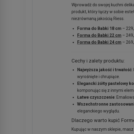
Wprowadź do swojej kuchni delik
produkt, który łączy w sobie este
niezrównaną jakością Riess.
Forma do Babki 18 cm
– 229
Forma do Babki 22 cm
– 249
Forma do Babki 24 cm
– 269
Cechy i zalety produktu:
Najwyższa jakość i trwałość
:
wyrośnięte i chrupiące.
Elegancki żółty pastelowy ko
komponując się z innymi elem
Łatwe czyszczenie
: Emaliow
Wszechstronne zastosowan
eleganckiego wyglądu.
Dlaczego warto kupić Formę
Kupując w naszym sklepie, masz p