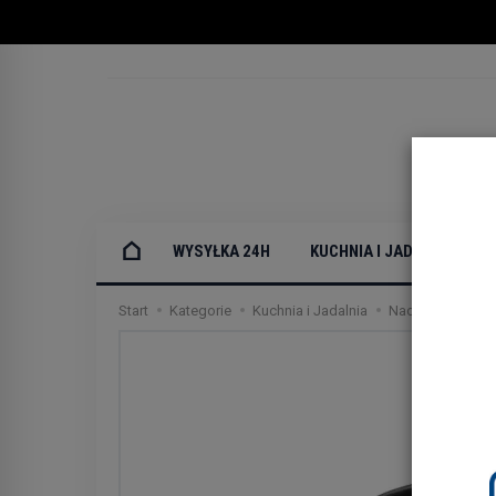
WYSYŁKA 24H
KUCHNIA I JADALNIA
Start
Kategorie
Kuchnia i Jadalnia
Naczynia do pie