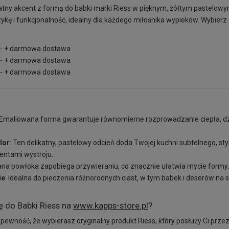
atny akcent z formą do babki marki Riess w pięknym, żółtym pastelowy
tykę i funkcjonalność, idealny dla każdego miłośnika wypieków. Wybierz 
,- + darmowa dostawa
,- + darmowa dostawa
,- + darmowa dostawa
 Emaliowana forma gwarantuje równomierne rozprowadzanie ciepła, dzi
lor
: Ten delikatny, pastelowy odcień doda Twojej kuchni subtelnego, st
entami wystroju.
ana powłoka zapobiega przywieraniu, co znacznie ułatwia mycie formy.
ie
: Idealna do pieczenia różnorodnych ciast, w tym babek i deserów na s
 do Babki Riess na
www.kapps-store.pl
?
ewność, że wybierasz oryginalny produkt Riess, który posłuży Ci prze