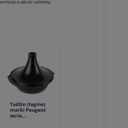
estycja w jakość i estetykę,
Tadżin (tagine)
marki Peugeot
seria...