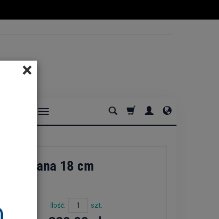
×
DOMOWE
ss
maliowana 18 cm
Ilość:
szt.