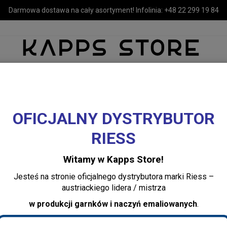
Darmowa dostawa na cały asortyment! Infolinia:
+48 22 299 19 84
OFICJALNY DYSTRYBUTOR
MEBLE
LUSTRA I OŚWIETLENIE
TEKSTYLIA I DEKORACJE 
RIESS
czenia
Formy do pieczenia
Forma do babki emaliowana 18 cm żółta Rie
Witamy w Kapps Store!
Forma do babki e
Jesteś na stronie oficjalnego dystrybutora marki Riess –
żółta Riess
austriackiego lidera / mistrza
w produkcji garnków i naczyń emaliowanych
.
Dodaj recenzję:
0631-026