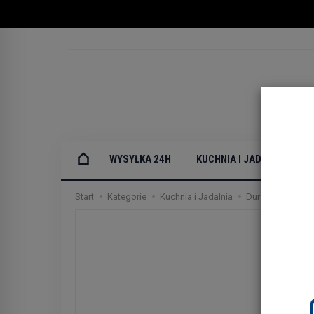
WYSYŁKA 24H
KUCHNIA I JADALNIA
Start
Kategorie
Kuchnia i Jadalnia
Durszlaki
Dur