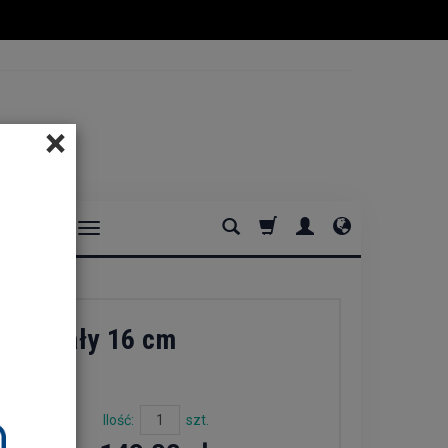
×
DOMOWE
any biały 16 cm
Ilość:
szt.