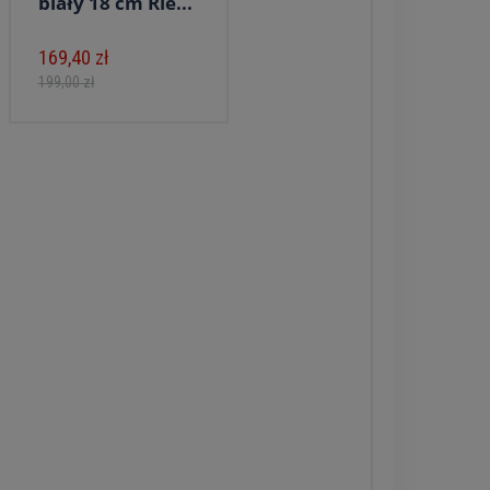
biały 18 cm Rie...
169,40 zł
199,00 zł