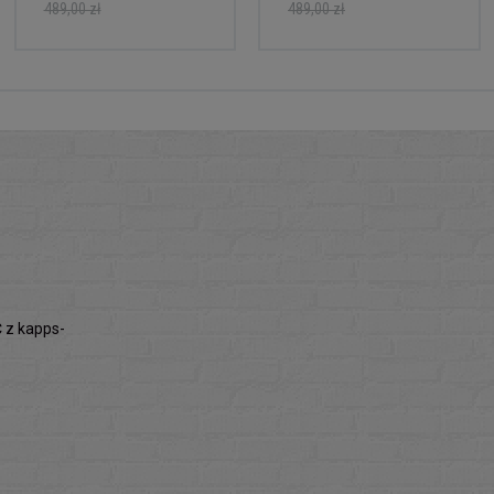
489,00 zł
489,00 zł
z kapps-