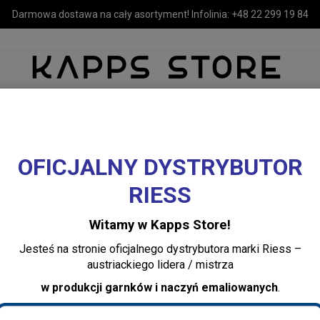
Darmowa dostawa na cały asortyment! Infolinia:
+48 22 299 19 84
OFICJALNY DYSTRYBUTOR
MEBLE
LUSTRA I OŚWIETLENIE
TEKSTYLIA I DEKORACJE 
RIESS
szlak emaliowany biały 16 cm Riess Classic
Witamy w Kapps Store!
Durszlak emaliow
Jesteś na stronie oficjalnego dystrybutora marki Riess –
Riess Classic
austriackiego lidera / mistrza
w produkcji garnków i naczyń emaliowanych
.
Dodaj recenzję:
0325-033