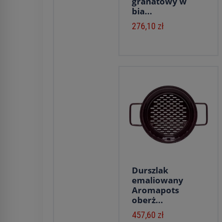
granatowy w
bia...
276,10 zł
Durszlak
emaliowany
Aromapots
oberż...
457,60 zł