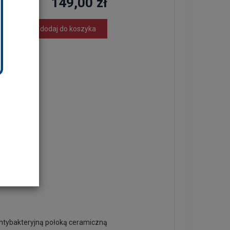
149,00 zł
dodaj do koszyka
 16 cm
 antybakteryjną połoką ceramiczną