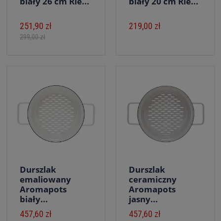
biały 26 cm Rie...
biały 20 cm Rie...
251,90 zł
219,00 zł
299,00 zł
Durszlak
Durszlak
emaliowany
ceramiczny
Aromapots
Aromapots
biały...
jasny...
457,60 zł
457,60 zł