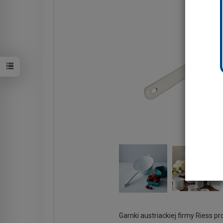
Garnki austriackiej firmy Riess 