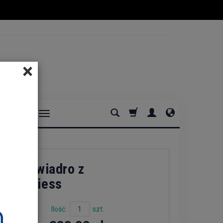
×
DOMOWE
wnik wiadro z
lgrun Riess
Ilość:
szt.