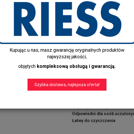
Producent:
Riess
Dostępność:
Jest
Czas realizacji:
1-2 dni
Dostawa gratis!
info@kapps-store.pl
+48 22 299 19 84
Kupując u nas, masz gwarancję oryginalnych produktów
Wiadro emaliowane małe, kosz
najwyższej jakości,
Pokrywka emaliowana
Rączka z drewnianym uchwyte
objętych
kompleksową obsługą i gwarancją.
Średnica: 20 cm (mierzona prz
Wysokość bez pokrywki: 19,20
Szybka dostawa, najlepsza oferta!
Maksymalna pojemność: 3 litry
Odporny na przecięcia i zadrap
Hamuje rozwój bakterii
Odporny na kwasy owocowe
Odpowiedni dla osób uczulonyc
Łatwy do czyszczenia