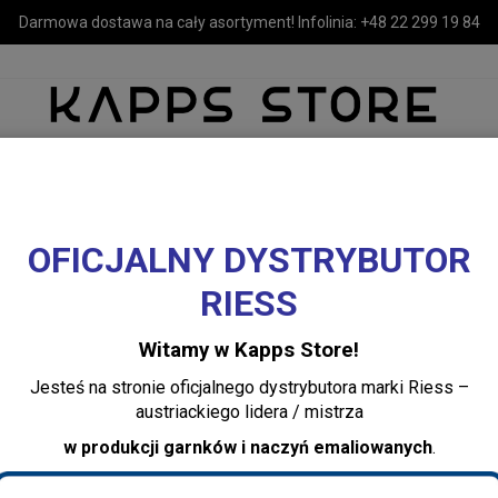
Darmowa dostawa na cały asortyment! Infolinia:
+48 22 299 19 84
OFICJALNY DYSTRYBUTOR
MEBLE
LUSTRA I OŚWIETLENIE
TEKSTYLIA I DEKORACJE 
RIESS
ne
Domowy kompostownik wiadro z pokrywką 3,5 l Nilgrun Riess
Witamy w Kapps Store!
Domowy komposto
Jesteś na stronie oficjalnego dystrybutora marki Riess –
pokrywką 3,5 l Ni
austriackiego lidera / mistrza
w produkcji garnków i naczyń emaliowanych
.
Dodaj recenzję:
0369-006