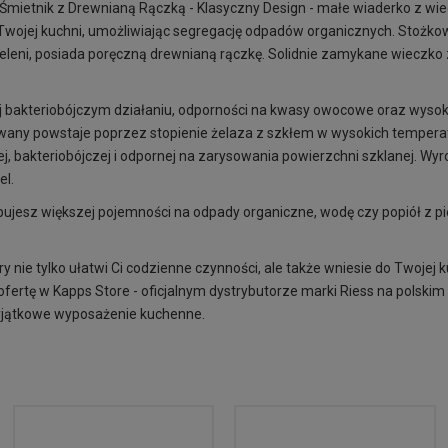
ietnik z Drewnianą Rączką - Klasyczny Design - małe wiaderko z wie
w Twojej kuchni, umożliwiając segregację odpadów organicznych. Stożk
eleni, posiada poręczną drewnianą rączkę. Solidnie zamykane wieczko 
j bakteriobójczym działaniu, odporności na kwasy owocowe oraz wysoki
owany powstaje poprzez stopienie żelaza z szkłem w wysokich tempera
wej, bakteriobójczej i odpornej na zarysowania powierzchni szklanej. W
el.
bujesz większej pojemności na odpady organiczne, wodę czy popiół z p
y nie tylko ułatwi Ci codzienne czynności, ale także wniesie do Twojej ku
fertę w Kapps Store - oficjalnym dystrybutorze marki Riess na polskim r
yjątkowe wyposażenie kuchenne.