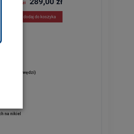
289,00 zł
329,00 zł
dodaj do koszyka
 na odpadki
m
y górnej krawędzi)
 cm
ania
h na nikiel