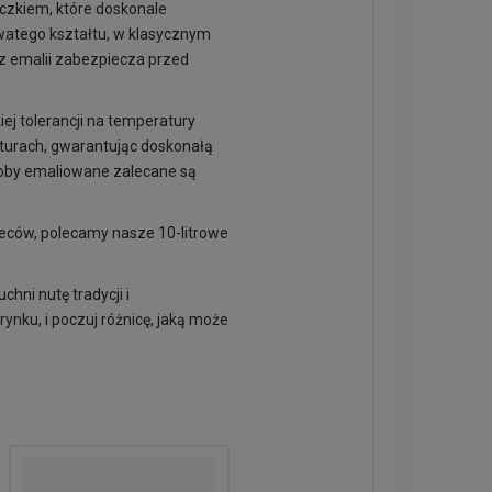
czkiem, które doskonale
owatego kształtu, w klasycznym
z emalii zabezpiecza przed
ej tolerancji na temperatury
turach, gwarantując doskonałą
yroby emaliowane zalecane są
ieców, polecamy nasze 10-litrowe
chni nutę tradycji i
ynku, i poczuj różnicę, jaką może