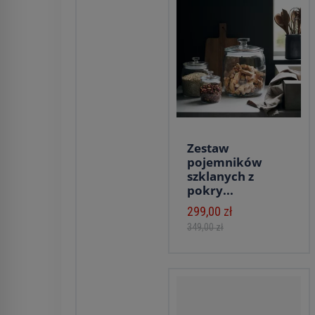
Zestaw
pojemników
szklanych z
pokry...
299,00 zł
349,00 zł