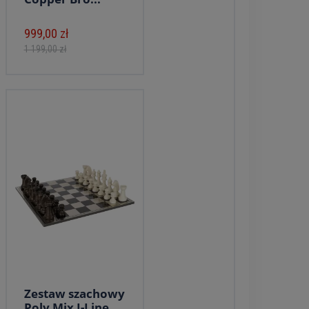
999,00 zł
1 199,00 zł
Zestaw szachowy
Poly Mix J-Line