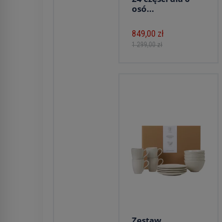
osó...
849,00 zł
1 299,00 zł
Zestaw