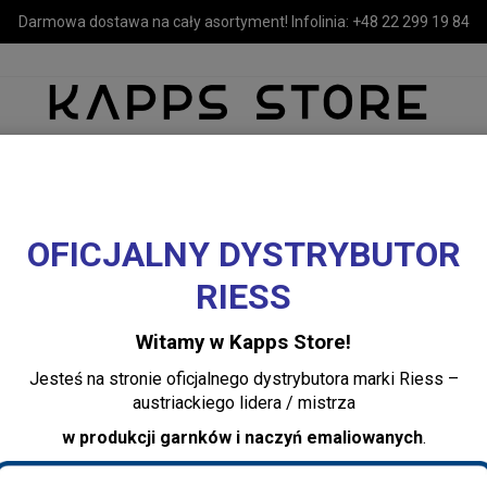
Darmowa dostawa na cały asortyment! Infolinia:
+48 22 299 19 84
OFICJALNY DYSTRYBUTOR
MEBLE
LUSTRA I OŚWIETLENIE
TEKSTYLIA I DEKORACJE 
RIESS
Sand
Witamy w Kapps Store!
Cushion w. filling
Jesteś na stronie oficjalnego dystrybutora marki Riess –
austriackiego lidera / mistrza
Dodaj recenzję:
w produkcji garnków i naczyń emaliowanych
.
262360031
Producent:
House Doctor
Dostępność:
Jest