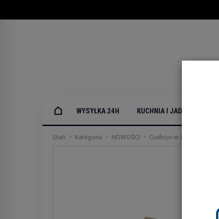
WYSYŁKA 24H
KUCHNIA I JADALNIA
Start
Kategorie
NOWOŚCI
Cushion w. filling, Fine, 