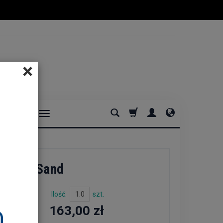
×
DOMOWE
, Fine, Sand
Ilość:
szt.
163,00 zł