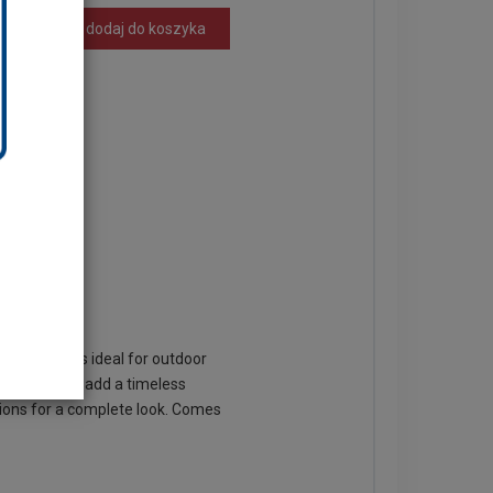
dodaj do koszyka
pylene, it is ideal for outdoor
your back and add a timeless
shions for a complete look. Comes