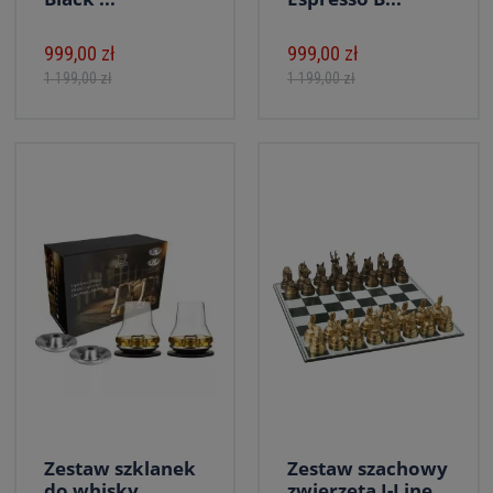
999,00 zł
999,00 zł
1 199,00 zł
1 199,00 zł
Zestaw szklanek
Zestaw szachowy
do whisky
zwierzęta J-Line