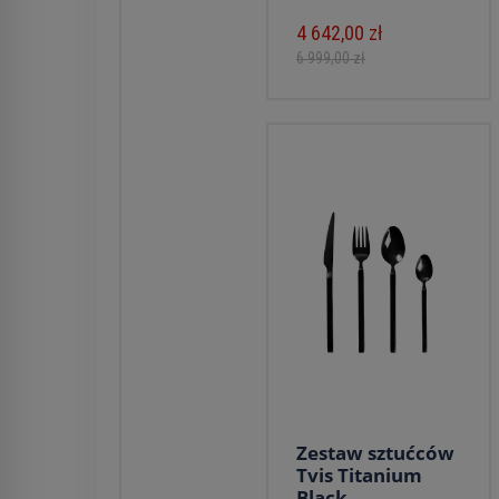
4 642,00 zł
6 999,00 zł
Zestaw sztućców
Tvis Titanium
Black...