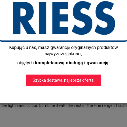
Czas realizacji:
5-10 dni
Dostawa gratis!
info@kapps-store.pl
+48 22 299 19 84
l: 60 cm, w: 30 cm
Kupując u nas, masz gwarancję oryginalnych produktów
najwyższej jakości,
objętych
kompleksową obsługą i gwarancją.
Szybka dostawa, najlepsza oferta!
rniture with this cushion called Fine from House Doctor. Made of polypro
ourfast and highly durable. Use the rectangular cushion as a support for 
o the light sand colour. Combine it with the rest of the Fine range of cu