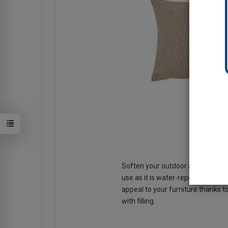
Soften your outdoor and lounge fu
use as it is water-repellent, col
appeal to your furniture thanks t
with filling.