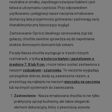
neutralna w smaku, zapobiega rozwojowi bakterii i jest
łatwa w utrzymaniu czystości. Przy odpowiednim
użytkowaniu i pielęgnacji nasze naczynia emaliowane
dostarczą lata przyjemności gotowania i zachowają swój
charakterystyczny błyszczący wygląd.
Zastosowanie Oprócz idealnego serwowania zup lub
gulaszy, chochla świetnie sprawdza się do napełniania
słoików domowymi dżemami lub sokami.
Porady Nasza chochla występuje w trzech różnych
rozmiarach, z łyżką
w kolorze białym i pastelowym o
średnicy 7, 8 lub 9 cm
, i może łatwo zostać zestawiona z
naszym
cedzakiem
i
szumówką
. Te naczynia wyglądają
szczególnie dobrze, kiedy są zawieszone razem, a
prezentują się najlepiej na naszym
wieszaku na naczynia
lub na innych systemach do zawieszania.
Zadowolenie
- Nasza emaliowana chochla to nie tylko
praktyczny sprzęt kuchenny, ale także elegancki
element dekoracyjny, który z pewnością wywoła