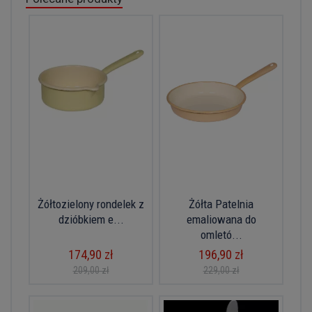
Żółtozielony rondelek z
Żółta Patelnia
dzióbkiem e...
emaliowana do
omletó...
174,90 zł
196,90 zł
209,00 zł
229,00 zł