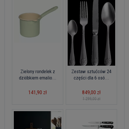
Zielony rondelek z
Zestaw sztućców 24
dzióbkiem emalio...
części dla 6 osó...
141,90 zł
849,00 zł
1 299,00 zł