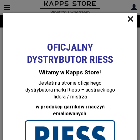
×
Darmowa dostawa na cały asortyment! Infolinia:
+48 22 299 19 84
OFICJALNY
DYSTRYBUTOR RIESS
Witamy w Kapps Store!
Jesteś na stronie oficjalnego
dystrybutora marki Riess – austriackiego
lidera / mistrza
w produkcji garnków i naczyń
emaliowanych
.