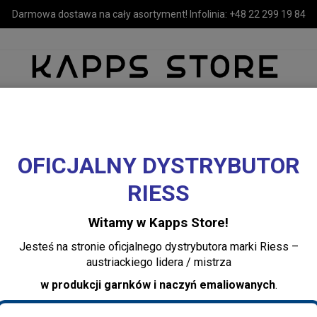
Darmowa dostawa na cały asortyment! Infolinia:
+48 22 299 19 84
OFICJALNY DYSTRYBUTOR
MEBLE
LUSTRA I OŚWIETLENIE
TEKSTYLIA I DEKORACJE 
RIESS
 i DEKORACJE DOMOWE
Witamy w Kapps Store!
Jesteś na stronie oficjalnego dystrybutora marki Riess –
austriackiego lidera / mistrza
w produkcji garnków i naczyń emaliowanych
.