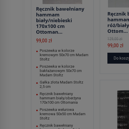
Ręcznik bawełniany
Ręcznik 
hammam
hammam
biały/niebieski
róż/biał
170x100 cm
Ottom...
Ottoman...
129,00 zł
99,00 zł
99,00 zł
Poszewka w kolorze
kremowym 50x70 cm Madam
Do kosz
Stoltz
Poszewka w kolorze
bakłażanowym 50x70 cm
Madam Stoltz
Gałka złota Madam Stoltz
2,5 cm
Ręcznik bawełniany
hammam biały/oberżyna
170x100 cm Ottomania
Poszewka welurowa
kremowa 50x50 cm Madam
Stoltz
Ręcznik bawełniany