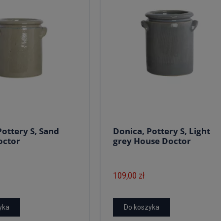
Pottery S, Sand
Donica, Pottery S, Light
octor
grey House Doctor
109,00 zł
yka
Do koszyka