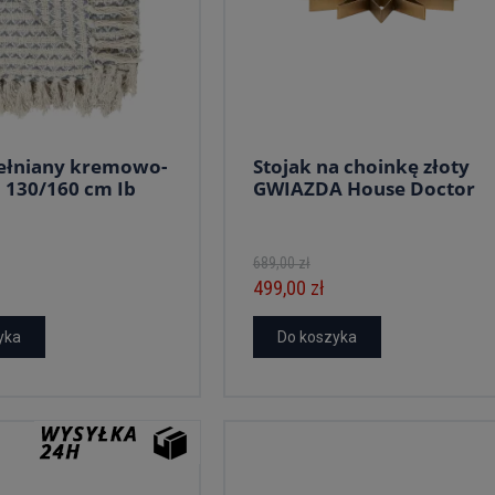
ełniany kremowo-
Stojak na choinkę złoty
i 130/160 cm Ib
GWIAZDA House Doctor
689,00 zł
499,00 zł
yka
Do koszyka