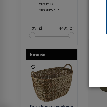
TEKSTYLIA
ORGANIZACJA
DEKORA
zł
zł
Nowości
Duży kosz o owalnym