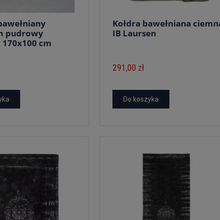
bawełniany
Kołdra bawełniana ciemn
 pudrowy
IB Laursen
y 170x100 cm
291,00 zł
yka
Do koszyka