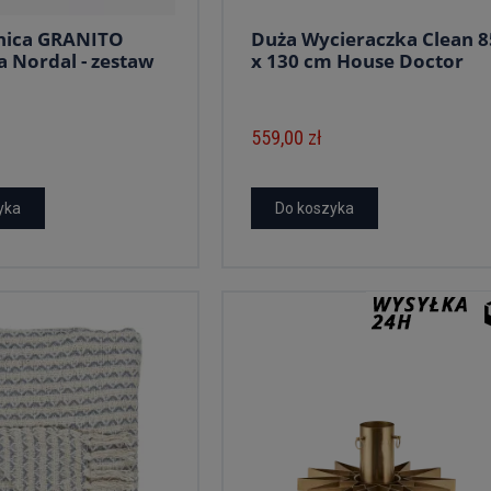
nica GRANITO
Duża Wycieraczka Clean 8
 Nordal - zestaw
x 130 cm House Doctor
559,00 zł
yka
Do koszyka