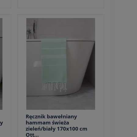
Ręcznik bawełniany
y
hammam świeża
zieleń/biały 170x100 cm
Ott...