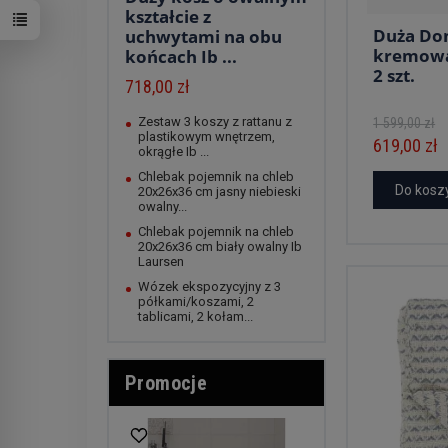
kształcie z
Duża Do
uchwytami na obu
kremowa
końcach Ib ...
2 szt.
718,00 zł
Zestaw 3 koszy z rattanu z
1 599,00 zł
plastikowym wnętrzem,
619,00 zł
okrągłe Ib ...
Chlebak pojemnik na chleb
Do kosz
20x26x36 cm jasny niebieski
owalny...
Chlebak pojemnik na chleb
20x26x36 cm biały owalny Ib
Laursen
Wózek ekspozycyjny z 3
półkami/koszami, 2
tablicami, 2 kołam...
Promocje