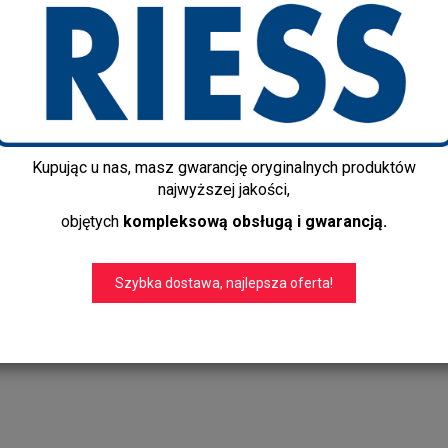
ętrze
Biuro i firma
Dla dziecka
Kupując u nas, masz gwarancję oryginalnych produktów
najwyższej jakości,
objętych
kompleksową obsługą i gwarancją.
Szybka dostawa, najlepsza oferta!