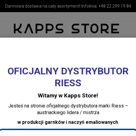
Darmowa dostawa na cały asortyment! Infolinia:
+48 22 299 19 84
OFICJALNY DYSTRYBUTOR
MEBLE
LUSTRA I OŚWIETLENIE
TEKSTYLIA I DEKORACJE 
RIESS
TEKSTYLIA
Pościele
Witamy w Kapps Store!
Jesteś na stronie oficjalnego dystrybutora marki Riess –
austriackiego lidera / mistrza
w produkcji garnków i naczyń emaliowanych
.