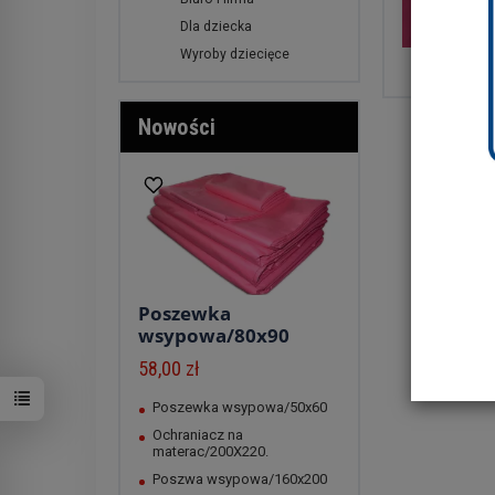
Dla dziecka
Wyroby dziecięce
Dom i wn
Nowości
Poszewka
wsypowa/80x90
58,00 zł
Poszewka wsypowa/50x60
Ochraniacz na
materac/200X220.
Poszwa wsypowa/160x200