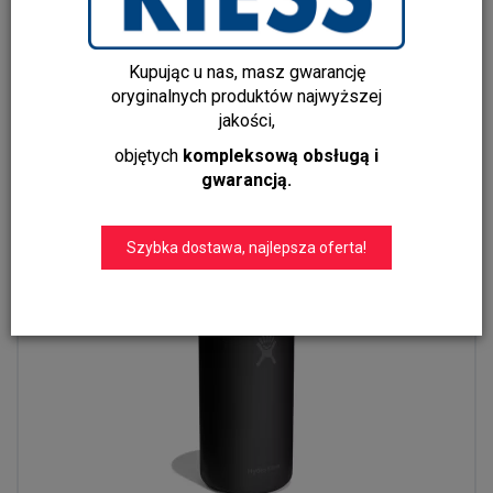
HF- Butelka 32oz Wide Flex Straw Cap White
219,00 zł
Kupując u nas, masz gwarancję
oryginalnych produktów najwyższej
Do koszyka
jakości,
objętych
kompleksową obsługą i
gwarancją.
Szybka dostawa, najlepsza oferta!