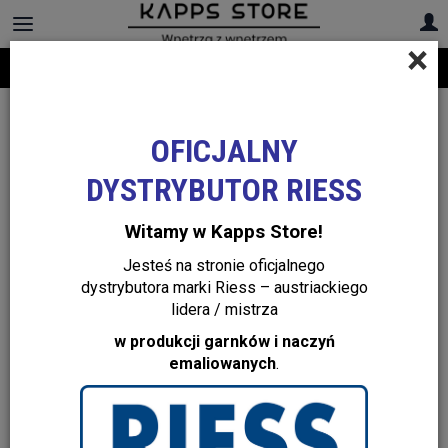
×
Darmowa dostawa na cały asortyment! Infolinia:
+48 22 299 19 84
Hydro Flask – Butelki, Kubki i Termosy
OFICJALNY
DYSTRYBUTOR RIESS
Witamy w Kapps Store!
Jesteś na stronie oficjalnego
dystrybutora marki Riess – austriackiego
lidera / mistrza
w produkcji garnków i naczyń
emaliowanych
.